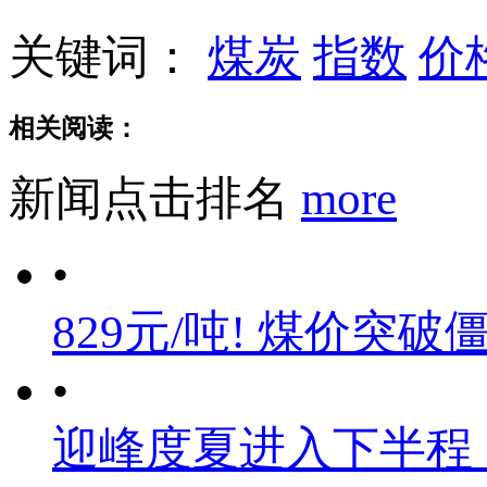
关键词：
煤炭
指数
价
相关阅读：
新闻点击排名
more
•
829元/吨! 煤价突破
•
迎峰度夏进入下半程