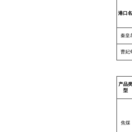
港口
秦皇
曹妃
产品
型
焦煤