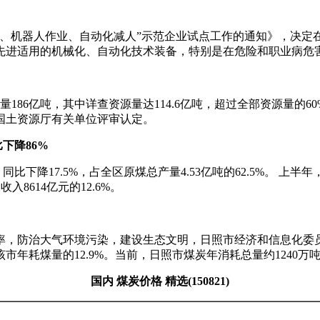
机器人作业、自动化减人”示范企业试点工作的通知》，决定在 
先进适用的机械化、自动化技术装备，特别是在危险和职业病危
量186亿吨，其中详查资源量达114.6亿吨，超过全部资源量
国土资源厅有关单位评审认定。
比下降
86%
比下降17.5%，占全区原煤总产量4.53亿吨的62.5%。 上半
入8614亿元的12.6%。
，防治大气环境污染，建设生态文明，日照市经济和信息化委
该市年耗煤量的12.9%。当前，日照市煤炭年消耗总量约1240万
国内 煤炭价格 精选
(150821)