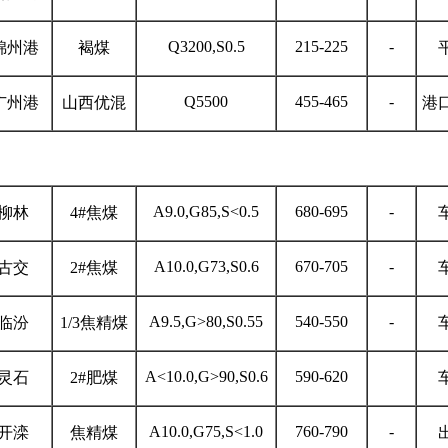
Q3200,S0.5
215-225
-
锦州港
褐煤
Q5500
455-465
-
广州港
山西优混
港
A9.0,G85,S<0.5
680-695
-
柳林
4#焦煤
A10.0,G73,S0.6
670-705
-
古交
2#焦煤
A9.5,G>80,S0.55
540-550
-
临汾
1/3焦精煤
A<10.0,G>90,S0.6
590-620
灵石
2#肥煤
A10.0,G75,S<1.0
760-790
-
开滦
焦精煤