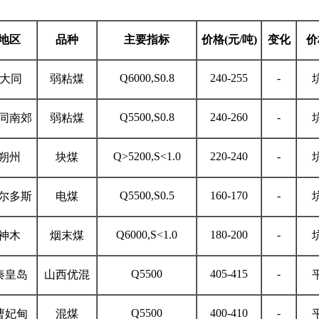
地区
品种
主要指标
价格
(
元
/
吨
)
变化
价
Q6000,S0.8
240-255
-
 大同
弱粘煤
Q5500,S0.8
240-260
-
同南郊
弱粘煤
Q>5200,S<1.0
220-240
-
朔州
块煤
Q5500,S0.5
160-170
-
尔多斯
电煤
Q6000,S<1.0
180-200
-
神木
烟末煤
Q5500
405-415
-
秦皇岛
山西优混
Q5500
400-410
-
曹妃甸
混煤