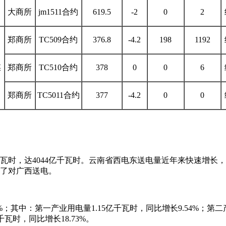
大商所
jm1511合约
619.5
-2
0
2
郑商所
TC509合约
376.8
-4.2
198
1192
煤
郑商所
TC510合约
378
0
0
6
郑商所
TC5011合约
377
-4.2
0
0
千瓦时，达4044亿千瓦时。云南省西电东送电量近年来快速增长，继2
现了对广西送电。
9%；其中：第一产业用电量1.15亿千瓦时，同比增长9.54%；第二
千瓦时，同比增长18.73%。