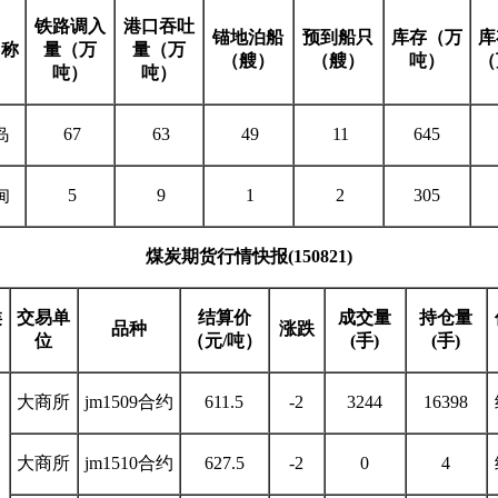
铁路调入
港口吞吐
锚地泊船
预到船只
库存（万
库
名称
量（万
量（万
（艘）
（艘）
吨）
（
吨）
吨）
岛
67
63
49
11
645
甸
5
9
1
2
305
煤炭期货行情快报
(150821)
类
交易单
结算价
成交量
持仓量
品种
涨跌
位
（元
/
吨）
(
手
)
(
手
)
大商所
jm1509合约
611.5
-2
3244
16398
大商所
jm1510合约
627.5
-2
0
4