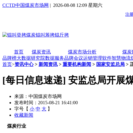
CCTD中国煤炭市场网
| 2026-08-08 12:09 星期六
首页
煤炭资讯
煤炭市场分析
煤炭
品牌榜
大数据研究院
数据服务
品牌会议
运销管理软件
智慧物流
首页
>
资讯中心
>
新闻资讯
>
重要机构新闻
>
国家安监总局
> 
[每日信息速递] 安监总局开
来源：中国煤炭市场网
发布时间：2015-08-21 16:41:00
字号【
小
中
大
】
收藏新闻
煤炭行业