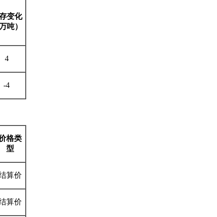
存变化
万吨）
4
-4
价格类
型
结算价
结算价