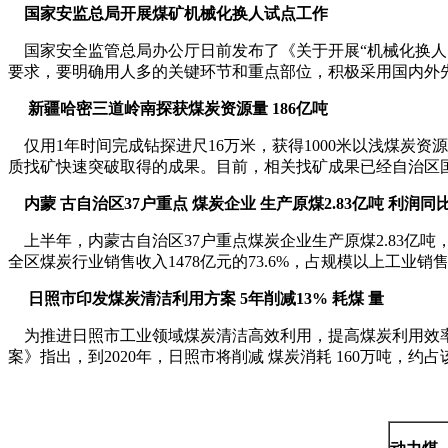
国家安监总局开展煤矿机械化换人试点工作
国家安全监管总局办公厅日前发布了《关于开展“机械化换人、
要求，要明确用人多的关键环节和重点部位，积极采用国内外
新疆哈密三道岭南探获煤炭资源量
186
亿吨
仅用1年时间完成钻探进尺16万米，获得1000米以浅煤炭资源
质找矿快速突破取得的成果。目前，相关找矿成果已经自治区
内蒙 古自治区
37
户重点 煤炭企业 生产原煤
2.83
亿吨
利润同
上半年，内蒙古自治区37户重点煤炭企业生产原煤2.83亿吨，同
全区煤炭行业销售收入1478亿元的73.6%，占规模以上工业销售收
日照市印发煤炭清洁利用方案
5
年削减
13%
耗煤 量
为推进日照市工业领域煤炭清洁高效利用，提高煤炭利用效率
案》指出，到2020年，日照市将削减 煤炭消耗 160万吨，约占