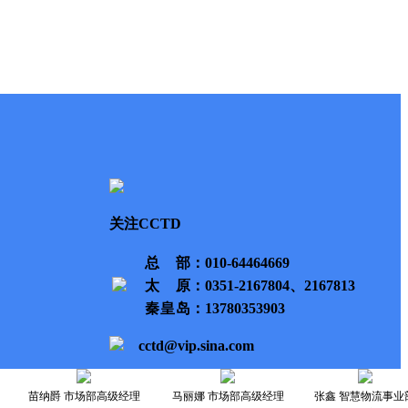
关注CCTD
总部
：010-64464669
太原
：0351-2167804、2167813
秦皇岛
：13780353903
cctd@vip.sina.com
苗纳爵 市场部高级经理
马丽娜 市场部高级经理
张鑫 智慧物流事业