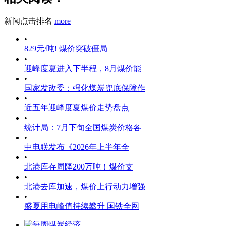
新闻点击排名
more
•
829元/吨! 煤价突破僵局
•
迎峰度夏进入下半程，8月煤价能
•
国家发改委：强化煤炭兜底保障作
•
近五年迎峰度夏煤价走势盘点
•
统计局：7月下旬全国煤炭价格各
•
中电联发布《2026年上半年全
•
北港库存周降200万吨！煤价支
•
北港去库加速，煤价上行动力增强
•
盛夏用电峰值持续攀升 国铁全网