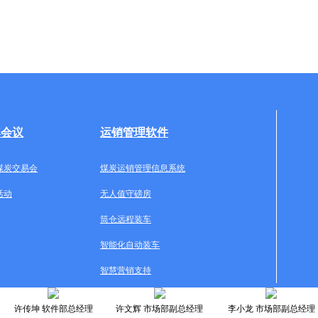
牌会议
运销管理软件
煤炭交易会
煤炭运销管理信息系统
活动
无人值守磅房
筒仓远程装车
智能化自动装车
智慧营销支持
许传坤 软件部总经理
许文辉 市场部副总经理
李小龙 市场部副总经理