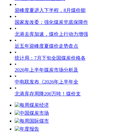
•
迎峰度夏进入下半程，8月煤价能
•
国家发改委：强化煤炭兜底保障作
•
北港去库加速，煤价上行动力增强
•
近五年迎峰度夏煤价走势盘点
•
统计局：7月下旬全国煤炭价格各
•
2026年上半年煤炭市场分析及
•
中电联发布《2026年上半年全
•
北港库存周降200万吨！煤价支