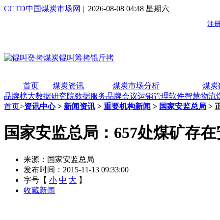
CCTD中国煤炭市场网
| 2026-08-08 04:48 星期六
首页
煤炭资讯
煤炭市场分析
煤炭
品牌榜
大数据研究院
数据服务
品牌会议
运销管理软件
智慧物流
首页
>
资讯中心
>
新闻资讯
>
重要机构新闻
>
国家安监总局
> 
国家安监总局：657处煤矿存
来源：国家安监总局
发布时间：2015-11-13 09:33:00
字号【
小
中
大
】
收藏新闻