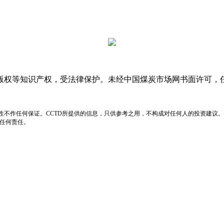
版权等知识产权，受法律保护。未经中国煤炭市场网书面许可，
性不作任何保证。CCTD所提供的信息，只供参考之用，不构成对任何人的投资建议。
负任何责任。