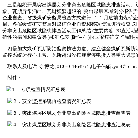
三是组织开展突出煤层划分非突出危险区域隐患排查活动。组
象、瓦斯异常涌出、瓦斯频繁超限的 ;突出煤层区域划分报告弄虚
企业自查、省级煤矿安监局检查方式进行 ,１１月底前由煤矿企业
局。各省级煤矿安监局对煤矿企业自查和整改情况进行检查 ,对
分非突出危险区域隐患排查活动工作总结 (主要内容 :排查活
确性的措施和建议等 )和汇总表 (附件４ )报国家煤矿安监局科
四是加大煤矿瓦斯防治监察执法力度。建立健全煤矿瓦斯防治
监控系统运行不正常、瓦斯超限没按规定停电撤人等重大隐患的
联系人及电话 :余博龙 ,010－64463954 ;电子信箱 :yubl＠ chinas
附件：
１．专项检查情况汇总表
２．安全监控系统再检查情况汇总表
３．突出煤层区域划分非突出危险区域隐患排查自查表
４．突出煤层区域划分非突出危险区域隐患排查汇总表