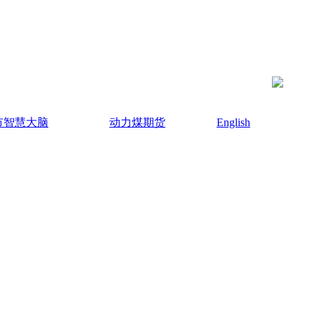
市智慧大脑
动力煤期货
English