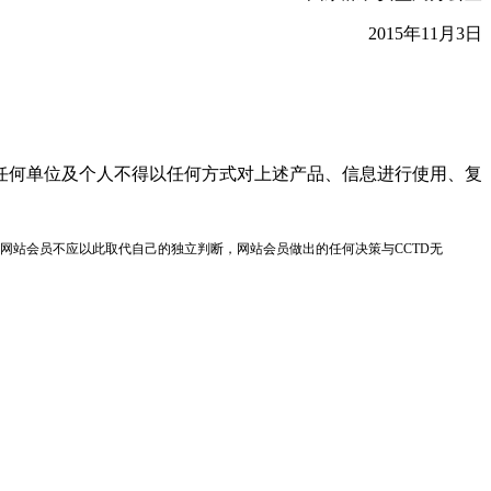
2015年11月3日
任何单位及个人不得以任何方式对上述产品、信息进行使用、复
网站会员不应以此取代自己的独立判断，网站会员做出的任何决策与CCTD无