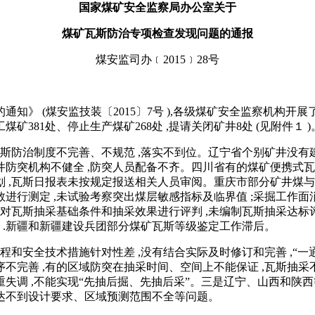
国家煤矿安全监察局办公室关于
煤矿瓦斯防治专项检查发现问题的通报
煤安监司办﹝2015﹞28号
 (煤安监技装〔2015〕7号 ),各级煤矿安全监察机构开展了煤
部停产停工煤矿381处、停止生产煤矿268处 ,提请关闭矿井8处 (见附
斯防治制度不完善、不规范 ,落实不到位。辽宁省个别矿井没
防突机构不健全 ,防突人员配备不齐。四川省有的煤矿便携式
 ,瓦斯日报表未按规定报送相关人员审阅。重庆市部分矿井煤与
进行测定 ,未试验考察突出煤层敏感指标及临界值 ;采掘工作
对瓦斯抽采基础条件和抽采效果进行评判 ,未编制瓦斯抽采达标
 .新疆和新疆建设兵团部分煤矿瓦斯等级鉴定工作滞后。
和安全技术措施针对性差 ,没有结合实际及时修订和完善 ,“
程序不完善 ,有的区域防突在抽采时间、空间上不能保证 ,瓦斯
调 ,不能实现“先抽后掘、先抽后采”。三是辽宁、山西和陕西等
深达不到设计要求、区域预测范围不全等问题。