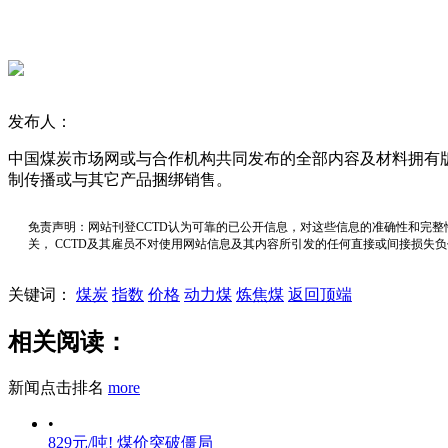
发布人：
中国煤炭市场网或与合作机构共同发布的全部内容及材料拥有
制传播或与其它产品捆绑销售。
免责声明：网站刊登CCTD认为可靠的已公开信息，对这些信息的准确性和完整
关， CCTD及其雇员不对使用网站信息及其内容所引发的任何直接或间接损失
关键词：
煤炭
指数
价格
动力煤
炼焦煤
返回顶端
相关阅读：
新闻点击排名
more
•
829元/吨! 煤价突破僵局