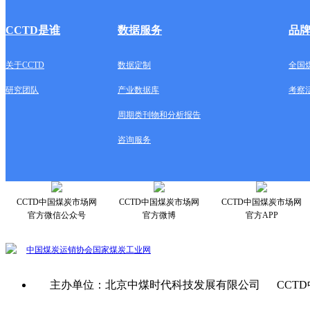
CCTD是谁
数据服务
品
关于CCTD
数据定制
全国
研究团队
产业数据库
考察
周期类刊物和分析报告
咨询服务
CCTD中国煤炭市场网
CCTD中国煤炭市场网
CCTD中国煤炭市场网
官方微信公众号
官方微博
官方APP
中国煤炭运销协会
国家煤炭工业网
主办单位：北京中煤时代科技发展有限公司 CCTD