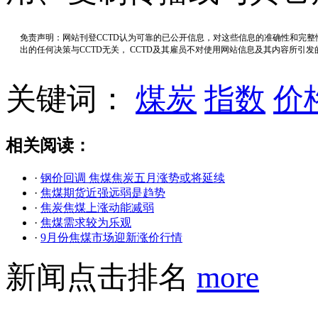
免责声明：网站刊登CCTD认为可靠的已公开信息，对这些信息的准确性和完
出的任何决策与CCTD无关， CCTD及其雇员不对使用网站信息及其内容所引
关键词：
煤炭
指数
价
相关阅读：
·
钢价回调 焦煤焦炭五月涨势或将延续
·
焦煤期货近强远弱是趋势
·
焦炭焦煤上涨动能减弱
·
焦煤需求较为乐观
·
9月份焦煤市场迎新涨价行情
新闻点击排名
more