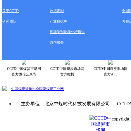
关于CCTD
数据定制
全国
研究团队
产业数据库
考察
周期类刊物和分析报告
咨询服务
CCTD中国煤炭市场网
CCTD中国煤炭市场网
CCTD中国煤炭市场网
官方微信公众号
官方微博
官方APP
中国煤炭运销协会
国家煤炭工业网
主办单位：北京中煤时代科技发展有限公司 CCTD
copyright 
京ICP备0