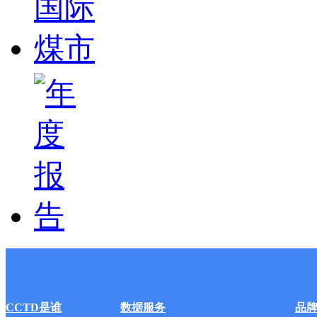
CCTD是谁
数据服务
品