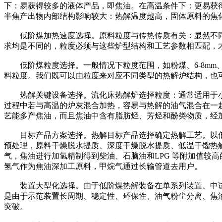
下：易获得较多的液体产品，即焦油。在高温条件下：更易获
半焦产出物内部结构影响较大：热解温度越高，固体原料的焦
低阶煤加热速度选择。原料粒度与传热传质有关：显然不同的加热速度
求均是不同的，粒度必须与这些炉型结构和工艺参数相匹配，
低阶煤粒度选择。一般情况下粒度范围，如粉煤、6-8mm、10-
料粒度。我们既可以由粒度来对应不同类型的热解炉结构，也
热解关键设备选择。流化床热解炉选择粒度：通常适用于小颗
过程中若与高温的炉灰混合加热，容易与热解的油气混合在一
艺能多产焦油，而且焦油中含有脂肪烃、芳烃和酚类物质，经
目标产品方案选择。热解目标产品选择确定热解工艺。以低
预处理，原料干燥脱水提质、深度干燥脱水提质、低温干馏热
气，焦油进行加氢精制得到柴油、石脑油和LPG 等附加值较
氢气作为焦油深加工原料，甲烷气通过长输管道去用户。
装置大型化选择。由于低阶煤热解装备在单系列装置、中试装置
是由于示范装置长周期、稳定性、环保性、油气粉尘分离、焦
突破。