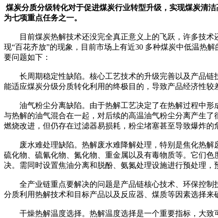
煤炭分质分级转化对于促进煤炭行业转型升级，实现煤炭清洁高
为七项重点任务之一。
目前煤炭热解技术还没完全真正意义上的飞跃，许多技术还
现“百花齐放”的现象，目前市场上有近30 多种煤炭中低温
要问题如下：
长周期稳定性缺陷。核心工艺技术的升级完善以及产品链技
能适应煤炭分级分质转化利用的终极目的，导致产品经济性较
油气粉尘分离缺陷。由于热解工艺决定了在热解过程中形成
与热解的油气混合在一起，对后续的高温油气粉尘分离产生了
燃烧改进，但仍存在过滤器易损耗，粉尘堵塞甚至导致爆炸的
废水难处理缺陷。热解废水难降解处理，特别是焦化热解废
硫化物、硫氰化物、氮化物、重金属以及有毒物质等。它们色
决。需同时设置焦油分离和脱酚、氨氮处理设施进行预处理，预
全产业链重点要解决的问题是产品链核心技术、环保控制技
分质利用热解技术和目标产品以及反应器、煤质等因素选择来
干燥热解温度选择。热解温度选择是一个重要指标，大致可分为三种