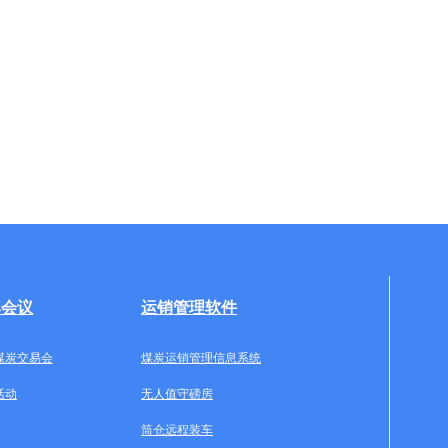
牌会议
运销管理软件
煤炭交易会
煤炭运销管理信息系统
活动
无人值守磅房
筒仓远程装车