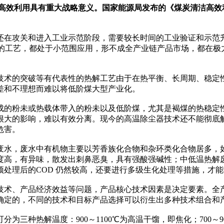
效利用具有重大战略意义。国家能源局发布的《煤炭清洁高效利用
在攻关和进入工业示范阶段，需要较长时间的工业验证和示范升
热解的工艺，都处于小范围应用，形不成全产业链产品市场，都在
术的突破等有代表性的热解工艺由于在热平衡、长周期、稳定性
差和不理想而难以将低阶煤大型产业化。
的粉未或热载体带入的粉未以及低阶煤，尤其是褐煤的热稳定性
很大的影响，难以有效分离。现今的高温除尘器技术还不能彻底
危害。
水，废水中有机物主要以芳香族化合物和杂环类化合物居多，如
度高，有异味，散发出刺鼻恶臭，具有强酸强碱性；中低温热解
处理后的COD 仍然较高，还要进行多级生化处理等措施，才
术、产品经济效益等问题，产品核心技术因素是决定要素。全产
确定的，不同的技术和目标产品选择可以衍生出多种技术组合和
热解温度：900～1100℃为高温干馏，即焦化；700～90