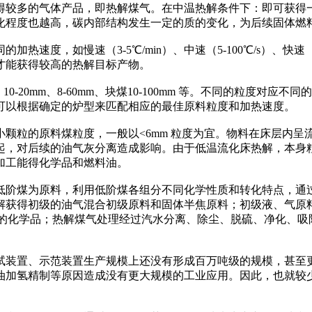
得较多的气体产品，即热解煤气。在中温热解条件下：即可获得
化程度也越高，碳内部结构发生一定的质的变化，为后续固体燃
，如慢速（3-5℃/min）、中速（5-100℃/s）、快速（5
才能获得较高的热解目标产物。
20mm、8-60mm、块煤10-100mm 等。不同的粒度对
可以根据确定的炉型来匹配相应的最佳原料粒度和加热速度。
粒的原料煤粒度，一般以<6mm 粒度为宜。物料在床层内呈
起，对后续的油气灰分离造成影响。由于低温流化床热解，本身
加工能得化学品和燃料油。
阶煤为原料，利用低阶煤各组分不同化学性质和转化特点，通过
解获得初级的油气混合初级原料和固体半焦原料；初级液、气原
高的化学品；热解煤气处理经过汽水分离、除尘、脱硫、净化、
、示范装置生产规模上还没有形成百万吨级的规模，甚至更大的规
油加氢精制等原因造成没有更大规模的工业应用。因此，也就较