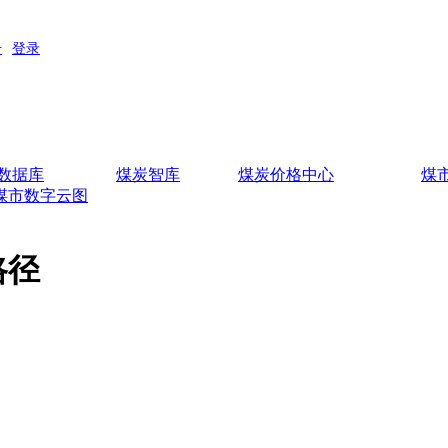
数据库
煤炭智库
煤炭价格中心
煤
煤市数字云图
路径