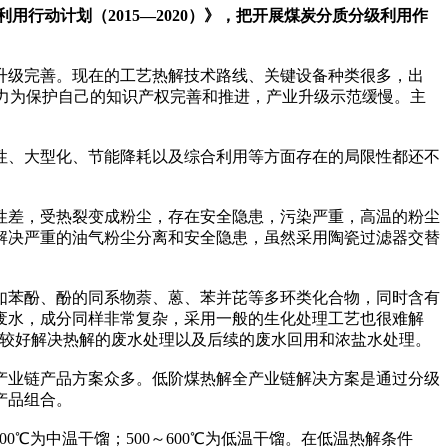
行动计划（2015—2020）》，把开展煤炭分质分级利用作
级完善。现在的工艺热解技术路线、关键设备种类很多，出
极力为保护自己的知识产权完善和推进，产业升级示范缓慢。主
、大型化、节能降耗以及综合利用等方面存在的局限性都还不
差，受热裂变成粉尘，存在安全隐患，污染严重，高温的粉尘
解决严重的油气粉尘分离和安全隐患，虽然采用陶瓷过滤器交替
苯酚、酚的同系物萘、蒽、苯并芘等多环类化合物，同时含有
废水，成分同样非常复杂，采用一般的生化处理工艺也很难解
能较好解决热解的废水处理以及后续的废水回用和浓盐水处理。
业链产品方案众多。低阶煤热解全产业链解决方案是通过分级
产品组合。
0℃为中温干馏；500～600℃为低温干馏。在低温热解条件