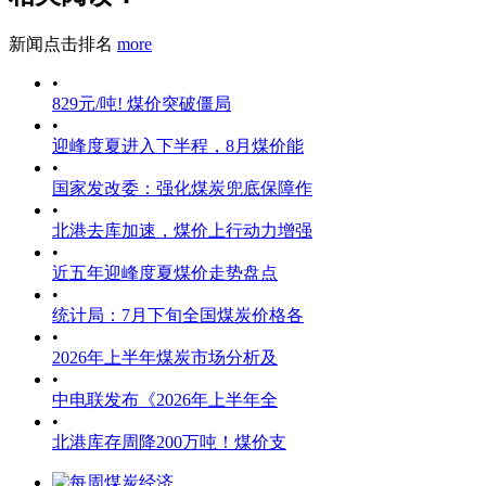
新闻点击排名
more
•
829元/吨! 煤价突破僵局
•
迎峰度夏进入下半程，8月煤价能
•
国家发改委：强化煤炭兜底保障作
•
北港去库加速，煤价上行动力增强
•
近五年迎峰度夏煤价走势盘点
•
统计局：7月下旬全国煤炭价格各
•
2026年上半年煤炭市场分析及
•
中电联发布《2026年上半年全
•
北港库存周降200万吨！煤价支