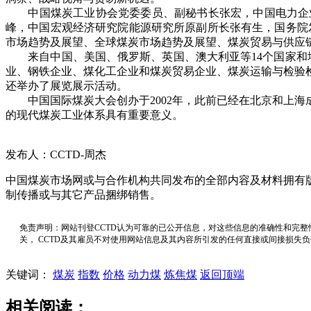
中国煤炭工业协会党委委员、副秘书长张宏，中国电力企业
峰，中国宏观经济研究院能源研究所原副所长张有生，国务院发展研
市场趋势及展望、全球煤炭市场趋势及展望、煤炭贸易与供应
来自中国、美国、俄罗斯、英国、澳大利亚等14个国家和地区
业、钢铁企业、煤化工企业和煤炭贸易企业、煤炭运输与检验
还举办了展览展示活动。
中国国际煤炭大会创办于2002年，此前已经在北京和上海
的现代煤炭工业体系具有重要意义。
发布人：CCTD-周杰
中国煤炭市场网或与合作机构共同发布的全部内容及材料拥有
制传播或与其它产品捆绑销售。
免责声明：网站刊登CCTD认为可靠的已公开信息，对这些信息的准确性和完整
关， CCTD及其雇员不对使用网站信息及其内容所引发的任何直接或间接损失
关键词：
煤炭
指数
价格
动力煤
炼焦煤
返回顶端
相关阅读：