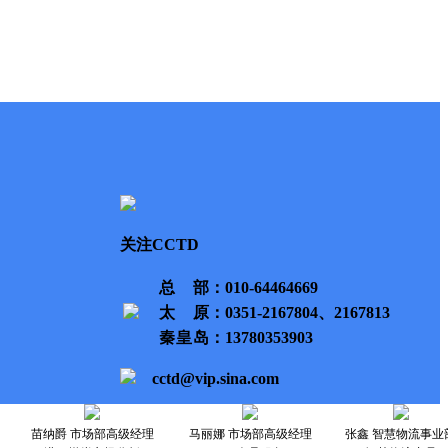
关注CCTD
总部
：010-64464669
太原
：0351-2167804、2167813
秦皇岛
：13780353903
cctd@vip.sina.com
苗纳爵 市场部高级经理
马丽娜 市场部高级经理
张鑫 智慧物流事业