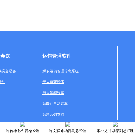
牌会议
运销管理软件
煤炭交易会
煤炭运销管理信息系统
活动
无人值守磅房
筒仓远程装车
智能化自动装车
智慧营销支持
许传坤 软件部总经理
许文辉 市场部副总经理
李小龙 市场部副总经理