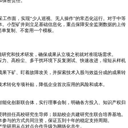
和保密责任。
。
工作面，实现“少人巡视、无人操作”的常态化运行。对于中等
本。小型矿井则立足基础信息化，重点保障安全监测数据的上传
简单复制、不套用一个模板。
础研究和技术研发，确保成果从立项之初就对准现场需求。
应力、高粉尘、多干扰环境下反复测试、快速改进，缩短从样机
果下矿、盯着故障攻关，并探索技术入股与效益分成的成果转
术转化专项补贴，降低企业首次应用的风险和成本。
能化创新联合体，实行理事会制，明确各方投入、知识产权归
聘担任高校研究生导师；鼓励校企共建研究生联合培养基地。
参与的方式共同注资，保证五到十年的稳定支持周期。
学研用从点对点合作升级为网络化共生。