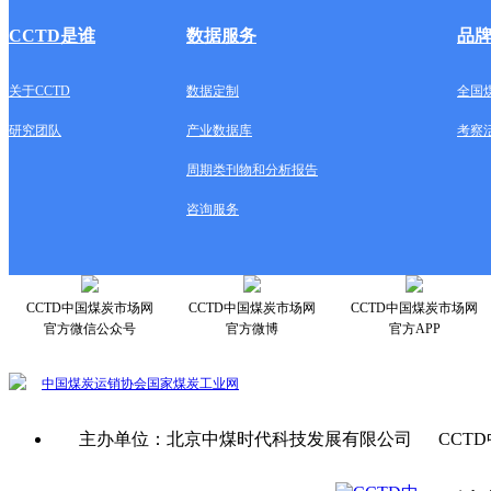
CCTD是谁
数据服务
品
关于CCTD
数据定制
全国
研究团队
产业数据库
考察
周期类刊物和分析报告
咨询服务
CCTD中国煤炭市场网
CCTD中国煤炭市场网
CCTD中国煤炭市场网
官方微信公众号
官方微博
官方APP
中国煤炭运销协会
国家煤炭工业网
主办单位：北京中煤时代科技发展有限公司 CCTD