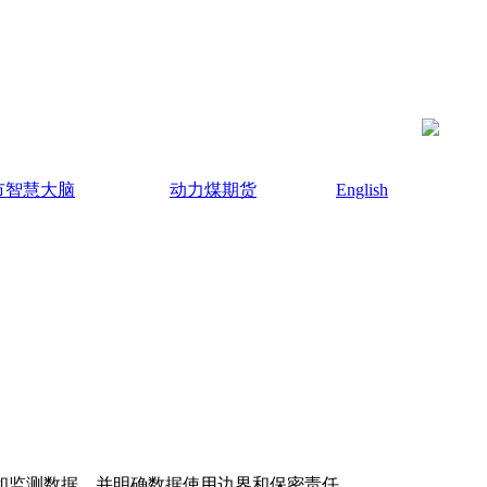
市智慧大脑
动力煤期货
English
监测数据，并明确数据使用边界和保密责任