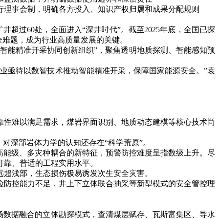
理事会制，明确各方投入、知识产权归属和成果分配规则
。
井超过60处，全面进入“深井时代”。截至2025年底，全国已探
安全难题，成为行业高质量发展的关键。
全智能精准开采协同创新组织”，聚焦透明地质探测、智能感知预
业亟待以数智技术推动智能精准开采，保障国家能源安全。”袁
性难以满足需求，煤岩界面识别、地质动态建模等核心技术尚
。
对深部岩体力学的认知还存在“科学荒原”。
高能级、多灾种耦合的新特征，预警防控难度呈指数级上升。尽
可靠、普适的工程实用水平。
超浅部，生态损伤极易诱发次生安全灾害。
防控能力不足，井上下立体联合抽采等新型模式的安全管控理
场数据融合的立体勘探模式，查清煤层赋存、瓦斯富集区、导水