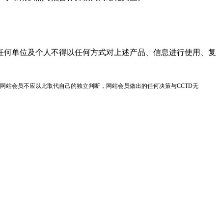
任何单位及个人不得以任何方式对上述产品、信息进行使用、复
网站会员不应以此取代自己的独立判断，网站会员做出的任何决策与CCTD无