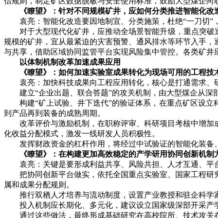
信规则，制定矿区数据脱敏与安全使用标准，鼓励大型煤企向
《瞭望》：针对不同规模矿井，应如何分类推进智能化改
袁亮：智能化改造要因地制宜、分类施策，杜绝“一刀切”，核
对于大型现代化矿井，应推动全场景智能升级，重点突破透明
规模的矿井，宜从最紧迫的灾害预警、通风排水等环节入手，
与共享，借助区域协同监管平台实现风险集中管控。各类矿井
以体制机制改革加速成果应用
《瞭望》：如何加速实验室成果转化为现场可用的工程技
袁亮：加快科技成果向工程应用转化，核心是打通需求、研
建立“企业出题、联合答题”的攻关机制，由大型煤企从深部
构建“矿上试验、井下迭代”的验证体系，在重点矿区设立科
到产品再到装备的成熟周期。
改革评价与激励机制，在职称评审、科研项目考核中增加成
化收益分配模式，激发一线研发人员积极性。
发挥财政资金的杠杆作用，将经过中试验证的智能化装备、
《瞭望》：在构建更加高效稳定的产学研用协同创新机制
袁亮：关键是要形成利益共享、风险共担、人才互通、平
把协同创新平台做实，依托全国重点实验室、国家工程研究
属和成果分配规则。
推行双栖人才培养与流动制度，设置产业教授和驻企科学家
投入机制应长期化、多元化，建议设立国家级深部开采产学
通过这些做法，最终形成基础研究在高校院所、技术攻关在