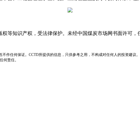
版权等知识产权，受法律保护。未经中国煤炭市场网书面许可，
性不作任何保证。CCTD所提供的信息，只供参考之用，不构成对任何人的投资建议。
负任何责任。