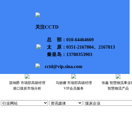
关注CCTD
总部
：010-64464669
太原
：0351-2167804、2167813
秦皇岛
：13780353903
cctd@vip.sina.com
苗纳爵 市场部高级经理
马丽娜 市场部高级经理
张鑫 智慧物流事业
港口煤炭市场分析
VIP会员服务
智慧物流产品