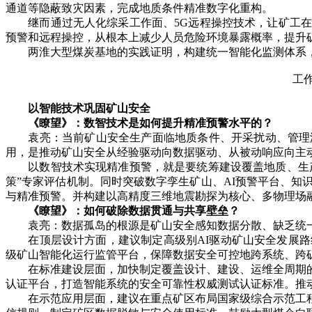
通道等隐蔽致灾因素，完成地质条件精准数字化重构。
继而通过无人化综采工作面、5G远程操控技术，让矿工在
预警和远程操控，从根本上减少人员危险环境暴露概率，提升
两淮大型煤炭基地的实践证明，构建统一智能化监测体系，
工
以智能技术巩固矿山安全
《瞭望》：数智技术是如何提升精准预警水平的？
袁亮：当前矿山安全生产面临地质条件、开采扰动、管理漏
用，是推动矿山安全从经验驱动向数据驱动、从被动响应向主
以数智技术实现精准预警，就是要统筹建设覆盖地质、生产、
策”专家评估机制。同时突破数字孪生矿山、AI预警平台、知
与精准预警。并构建以高精度三维地震勘探为核心、多物理场
《瞭望》：如何破除数据贯通与共享壁垒？
袁亮：数据孤岛的根源是矿山安全感知数据分散、缺乏统一
在顶层设计方面，建议制定高级别AI驱动矿山安全发展路
级矿山智能化运行监管平台，保障数据安全可控地跨系统、跨
在标准建设层面，加快制定覆盖设计、建设、运维全周期的
认证平台，打造智能系统的安全可靠性权威测试认证标准。推
在示范应用层面，建议在重点矿区布局国家级综合示范工程