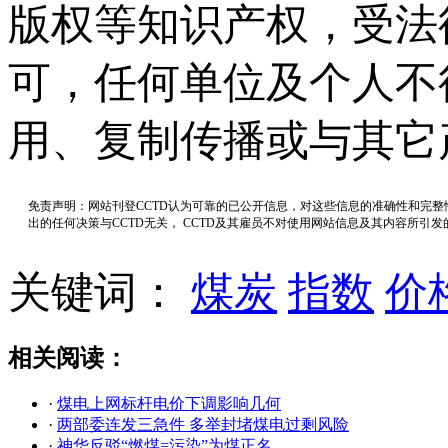
版权等知识产权，受法
可，任何单位及个人不
用、复制传播或与其它
免责声明：网站刊登CCTD认为可靠的已公开信息，对这些信息的准确性和完
出的任何决策与CCTD无关， CCTD及其雇员不对使用网站信息及其内容所引
关键词：
煤炭
指数
价
相关阅读：
·
煤电上网标杆电价下调影响几何
·
两部委连发三急件 多举封堵煤电过剩风险
·
神华反驳“燃煤=污染”为煤正名