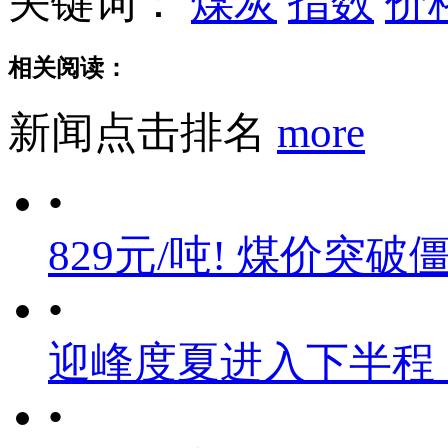
关键词：
煤炭
指数
价
相关阅读：
新闻点击排名
more
•
829元/吨! 煤价突破
•
迎峰度夏进入下半程
•