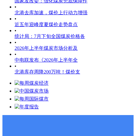
国家发改委：强化煤炭兜底保障作
•
北港去库加速，煤价上行动力增强
•
近五年迎峰度夏煤价走势盘点
•
统计局：7月下旬全国煤炭价格各
•
2026年上半年煤炭市场分析及
•
中电联发布《2026年上半年全
•
北港库存周降200万吨！煤价支