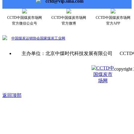
cctd@vip.sina.com
CCTD中国煤炭市场网
CCTD中国煤炭市场网
CCTD中国煤炭市场网
官方微信公众号
官方微博
官方APP
中国煤炭运销协会
国家煤炭工业网
主办单位：北京中煤时代科技发展有限公司 CCTD
copyright 
京ICP备0
返回顶部