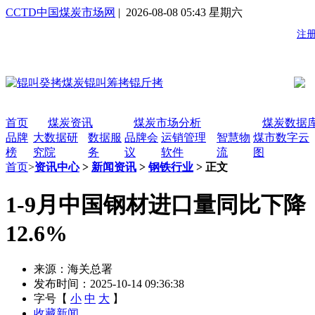
CCTD中国煤炭市场网
| 2026-08-08 05:43 星期六
首页
煤炭资讯
煤炭市场分析
煤炭数据
品牌
大数据研
数据服
品牌会
运销管理
智慧物
煤市数字云
榜
究院
务
议
软件
流
图
首页
>
资讯中心
>
新闻资讯
>
钢铁行业
> 正文
1-9月中国钢材进口量同比下降
12.6%
来源：海关总署
发布时间：2025-10-14 09:36:38
字号【
小
中
大
】
收藏新闻