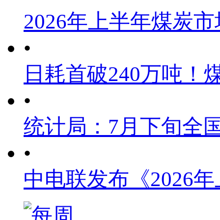
2026年上半年煤炭
•
日耗首破240万吨！
•
统计局：7月下旬全
•
中电联发布《2026