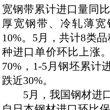
宽钢带累计进口量同比
厚宽钢带、冷轧薄宽
10%。5月，共计8类
种进口单价环比上涨。
70%，1-5月钢坯累
跌近30%。
5月，我国钢材进口
自日本钢材进口环比保