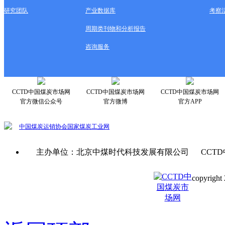
研究团队
产业数据库
考察
周期类刊物和分析报告
咨询服务
CCTD中国煤炭市场网
CCTD中国煤炭市场网
CCTD中国煤炭市场网
官方微信公众号
官方微博
官方APP
中国煤炭运销协会
国家煤炭工业网
主办单位：北京中煤时代科技发展有限公司 CCTD
copyright 
京ICP备0