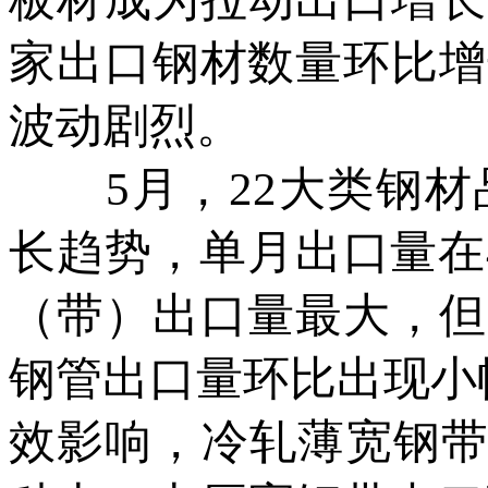
家出口钢材数量环比增
波动剧烈。
5月，22大类钢材品
长趋势，单月出口量在
（带）出口量最大，但
钢管出口量环比出现小
效影响，冷轧薄宽钢带