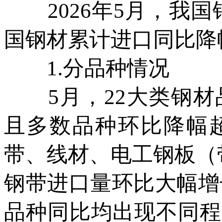
2026年5月，我国
国钢材累计进口同比降
1.分品种情况
5月，22大类钢材品
且多数品种环比降幅超
带、线材、电工钢板（
钢带进口量环比大幅增长
品种同比均出现不同程