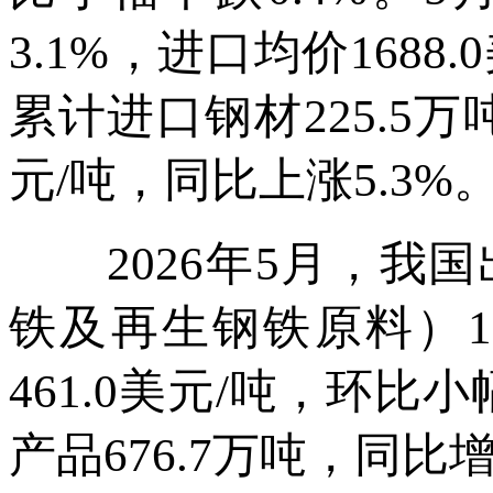
3.1%，进口均价1688
累计进口钢材225.5万吨
元/吨，同比上涨5.3%
2026年5月，我国
铁及再生钢铁原料）18
461.0美元/吨，环比
产品676.7万吨，同比增