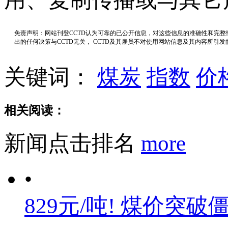
免责声明：网站刊登CCTD认为可靠的已公开信息，对这些信息的准确性和完
出的任何决策与CCTD无关， CCTD及其雇员不对使用网站信息及其内容所引
关键词：
煤炭
指数
价
相关阅读：
新闻点击排名
more
•
829元/吨! 煤价突破