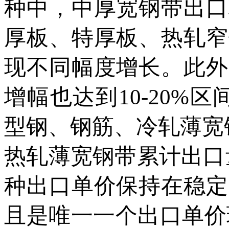
种中，中厚宽钢带出口
厚板、特厚板、热轧窄
现不同幅度增长。此外
增幅也达到10-20%
型钢、钢筋、冷轧薄宽
热轧薄宽钢带累计出口
种出口单价保持在稳定
且是唯一一个出口单价环