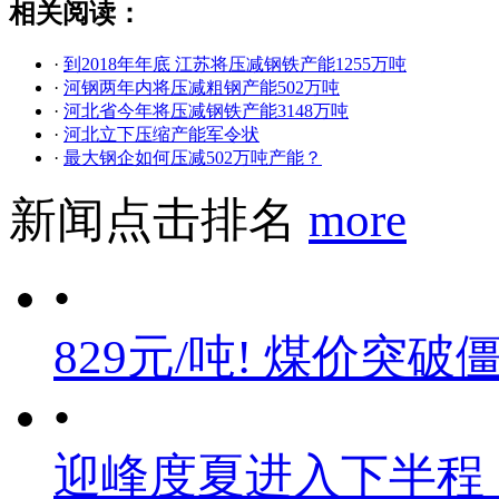
相关阅读：
·
到2018年年底 江苏将压减钢铁产能1255万吨
·
河钢两年内将压减粗钢产能502万吨
·
河北省今年将压减钢铁产能3148万吨
·
河北立下压缩产能军令状
·
最大钢企如何压减502万吨产能？
新闻点击排名
more
•
829元/吨! 煤价突破
•
迎峰度夏进入下半程