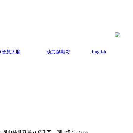
市智慧大脑
动力煤期货
English
风电装机容量6.6亿千瓦，同比增长22.0%。