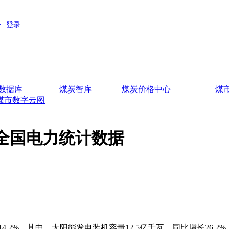
数据库
煤炭智库
煤炭价格中心
煤
煤市数字云图
份全国电力统计数据
2%。其中，太阳能发电装机容量12.5亿千瓦，同比增长26.2%；