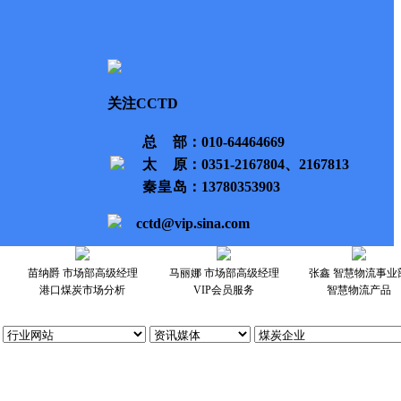
关注CCTD
总部
：010-64464669
太原
：0351-2167804、2167813
秦皇岛
：13780353903
cctd@vip.sina.com
苗纳爵 市场部高级经理
马丽娜 市场部高级经理
张鑫 智慧物流事业
港口煤炭市场分析
VIP会员服务
智慧物流产品