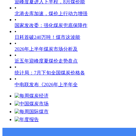
迎峰度夏进入下半程，8月煤价能
•
北港去库加速，煤价上行动力增强
•
国家发改委：强化煤炭兜底保障作
•
日耗首破240万吨！煤市这波能
•
2026年上半年煤炭市场分析及
•
近五年迎峰度夏煤价走势盘点
•
统计局：7月下旬全国煤炭价格各
•
中电联发布《2026年上半年全