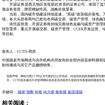
开源证券是西北地区首批获此资质的证券公司，体现了监管部门
项业务资质，牌照稀缺性高、战略价值显著。
当前，国内碳市场建设持续提速，“双碳”政策稳步落地。万
域，各大头部券商均已抢先布局碳交易、碳资产管理、绿色融
依托该资质，开源证券将持续完善绿色金融与碳资产管理服
转型需求，重点开展碳交易、碳资产管理、CCER开发运营
等目标。
发布人：CCTD-周杰
中国煤炭市场网或与合作机构共同发布的全部内容及材料拥有
制传播或与其它产品捆绑销售。
免责声明：网站刊登CCTD认为可靠的已公开信息，对这些信息的准确性和完整
关， CCTD及其雇员不对使用网站信息及其内容所引发的任何直接或间接损失
关键词：
煤炭
指数
价格
动力煤
炼焦煤
返回顶端
相关阅读：