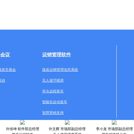
牌会议
运销管理软件
煤炭交易会
煤炭运销管理信息系统
活动
无人值守磅房
筒仓远程装车
智能化自动装车
智慧营销支持
许传坤 软件部总经理
许文辉 市场部副总经理
李小龙 市场部副总经理