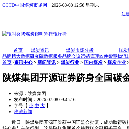
CCTD中国煤炭市场网
| 2026-08-08 12:58 星期六
首页
煤炭资讯
煤炭市场分析
煤炭
品牌榜
大数据研究院
数据服务
品牌会议
运销管理软件
智慧物流
首页
>
资讯中心
>
新闻资讯
>
煤炭行业
>
国内煤炭
>
煤炭企业
陕煤集团开源证券跻身全国碳
来源：陕煤集团
发布时间：2026-07-08 09:45:16
字号【
小
中
大
】
收藏新闻
近日，陕煤集团开源证券获中国证监会批复，成功取得碳排
核心参与主体行列。这是陕煤集团首个持牌碳金融服务平台，