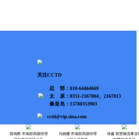
关注CCTD
总部
：010-64464669
太原
：0351-2167804、2167813
秦皇岛
：13780353903
cctd@vip.sina.com
苗纳爵 市场部高级经理
马丽娜 市场部高级经理
张鑫 智慧物流事业