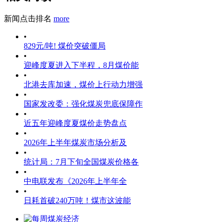
新闻点击排名
more
•
829元/吨! 煤价突破僵局
•
迎峰度夏进入下半程，8月煤价能
•
北港去库加速，煤价上行动力增强
•
国家发改委：强化煤炭兜底保障作
•
近五年迎峰度夏煤价走势盘点
•
2026年上半年煤炭市场分析及
•
统计局：7月下旬全国煤炭价格各
•
中电联发布《2026年上半年全
•
日耗首破240万吨！煤市这波能