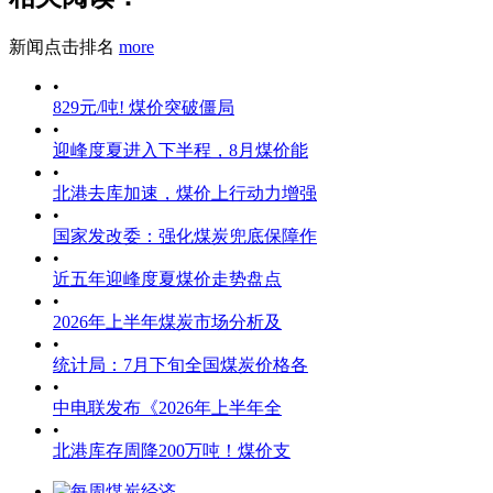
新闻点击排名
more
•
829元/吨! 煤价突破僵局
•
迎峰度夏进入下半程，8月煤价能
•
北港去库加速，煤价上行动力增强
•
国家发改委：强化煤炭兜底保障作
•
近五年迎峰度夏煤价走势盘点
•
2026年上半年煤炭市场分析及
•
统计局：7月下旬全国煤炭价格各
•
中电联发布《2026年上半年全
•
北港库存周降200万吨！煤价支