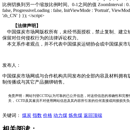
比例切换到另一个缩放比例时间。0-1之间的值 ZoomInterval : 0.1, FitPageOnLoad
false, ProgressiveLoading : false, InitViewMode : 'Portrait', ViewMode
'zh_CN' } }); </script>
【法律声明】
中国煤炭市场网版权所有，未经书面授权，禁止复制、建立
保留对任何侵权行为的法律诉讼权力。
本文系作者观点，并不代表中国煤炭运销协会或中国煤炭市
发布人：
中国煤炭市场网或与合作机构共同发布的全部内容及材料拥有
制传播或与其它产品捆绑销售。
免责声明：网站刊登CCTD认为可靠的已公开信息，对这些信息的准确性和完整
关， CCTD及其雇员不对使用网站信息及其内容所引发的任何直接或间接损失
关键词：
煤炭
指数
价格
动力煤
炼焦煤
返回顶端
相关阅读：