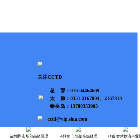
关注CCTD
总部
：010-64464669
太原
：0351-2167804、2167813
秦皇岛
：13780353903
cctd@vip.sina.com
苗纳爵 市场部高级经理
马丽娜 市场部高级经理
张鑫 智慧物流事业