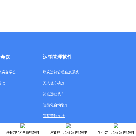
牌会议
运销管理软件
煤炭交易会
煤炭运销管理信息系统
活动
无人值守磅房
筒仓远程装车
智能化自动装车
智慧营销支持
许传坤 软件部总经理
许文辉 市场部副总经理
李小龙 市场部副总经理