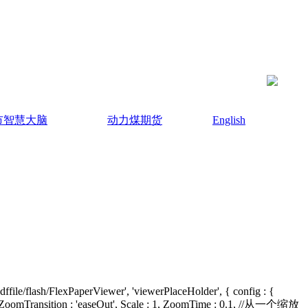
市智慧大脑
动力煤期货
English
pdffile/flash/FlexPaperViewer', 'viewerPlaceHolder', { config : {
omTransition : 'easeOut', Scale : 1, ZoomTime : 0.1, //从一个缩放