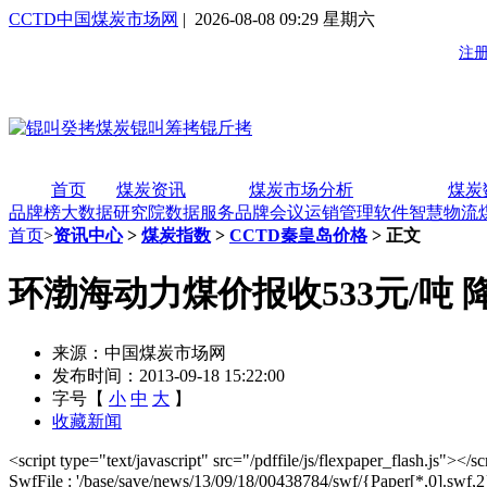
CCTD中国煤炭市场网
| 2026-08-08 09:29 星期六
首页
煤炭资讯
煤炭市场分析
煤炭
品牌榜
大数据研究院
数据服务
品牌会议
运销管理软件
智慧物流
首页
>
资讯中心
>
煤炭指数
>
CCTD秦皇岛价格
> 正文
环渤海动力煤价报收533元/吨
来源：中国煤炭市场网
发布时间：2013-09-18 15:22:00
字号【
小
中
大
】
收藏新闻
<script type="text/javascript" src="/pdffile/js/flexpaper_flash.js"></
SwfFile : '/base/save/news/13/09/18/00438784/swf/{Paper[*,0