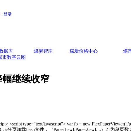
数据库
煤炭智库
煤炭价格中心
煤
煤市数字云图
 降幅继续收窄
script> <script type="text/javascript"> var fp = new FlexPaperViewer( '/
].swf,2}', //分页加载flash文件，（Paper1.swf,Paper2.swf,...）21为总页数 Zo