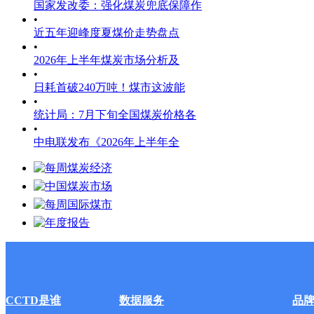
国家发改委：强化煤炭兜底保障作
•
近五年迎峰度夏煤价走势盘点
•
2026年上半年煤炭市场分析及
•
日耗首破240万吨！煤市这波能
•
统计局：7月下旬全国煤炭价格各
•
中电联发布《2026年上半年全
CCTD是谁
数据服务
品