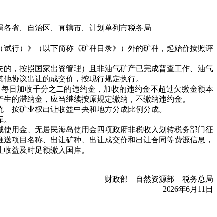
局各省、自治区、直辖市、计划单列市税务局：
：
（试行）》（以下简称《矿种目录》）外的矿种，起始价按照评
的，按照国家出资管理）且非油气矿产已完成普查工作、油气
其他协议出让的成交价，按现行规定执行。
每日加收千分之二的违约金，加收的违约金不超过欠缴金额本
产生的滞纳金，应当继续按原规定缴纳，不缴纳违约金。
一按矿业权出让收益中央和地方分成比例分成。
库。
使用金、无居民海岛使用金四项政府非税收入划转税务部门征
门推送项目名称、出让矿种、出让成交价和出让合同等费源信息，
让收益及时足额缴入国库。
财政部 自然资源部 税务总局
2026年6月11日