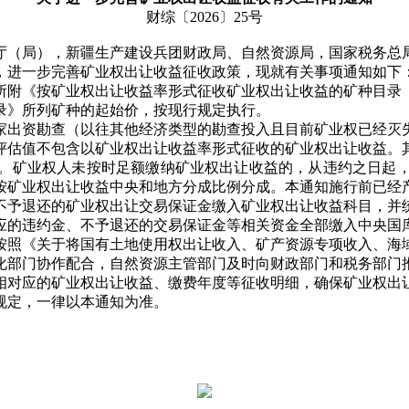
财综〔2026〕25号
厅（局），新疆生产建设兵团财政局、自然资源局，国家税务总
进一步完善矿业权出让收益征收政策，现就有关事项通知如下
）所附《按矿业权出让收益率形式征收矿业权出让收益的矿种目录
录》所列矿种的起始价，按现行规定执行。
出资勘查（以往其他经济类型的勘查投入且目前矿业权已经灭失
评估值不包含以矿业权出让收益率形式征收的矿业权出让收益。
矿业权人未按时足额缴纳矿业权出让收益的，从违约之日起，
按矿业权出让收益中央和地方分成比例分成。本通知施行前已经
予退还的矿业权出让交易保证金缴入矿业权出让收益科目，并统
的违约金、不予退还的交易保证金等相关资金全部缴入中央国
照《关于将国有土地使用权出让收入、矿产资源专项收入、海域
步强化部门协作配合，自然资源主管部门及时向财政部门和税务部
相对应的矿业权出让收益、缴费年度等征收明细，确保矿业权出
规定，一律以本通知为准。