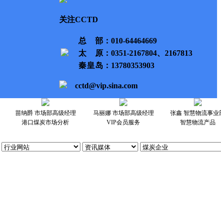
关注CCTD
总部
：010-64464669
太原
：0351-2167804、2167813
秦皇岛
：13780353903
cctd@vip.sina.com
苗纳爵 市场部高级经理
马丽娜 市场部高级经理
张鑫 智慧物流事业
港口煤炭市场分析
VIP会员服务
智慧物流产品