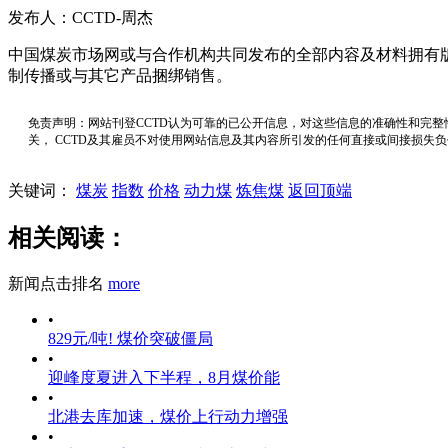
发布人：CCTD-周杰
中国煤炭市场网或与合作机构共同发布的全部内容及材料拥有
制传播或与其它产品捆绑销售。
免责声明：网站刊登CCTD认为可靠的已公开信息，对这些信息的准确性和完整
关， CCTD及其雇员不对使用网站信息及其内容所引发的任何直接或间接损失
关键词：
煤炭
指数
价格
动力煤
炼焦煤
返回顶端
相关阅读：
新闻点击排名
more
•
829元/吨! 煤价突破僵局
•
迎峰度夏进入下半程，8月煤价能
•
北港去库加速，煤价上行动力增强
•