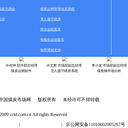
煤炭交易会
煤炭运销管理信息系统
活动
无人值守磅房
筒仓远程装车
智能化自动装车
智慧营销支持
许传坤 软件部总经理
许文辉 市场部副总经理
李小龙 市场部副总经理
煤炭运销软件
无人值守磅房系统
煤焦钢市场分析
中国煤炭市场网 版权所有 未经许可不得转载
2009 cctd.com.cn All rights Reserved
20447号
|
京ICP证020447号
| 京公网安备11010602005267号