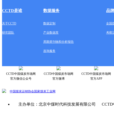
CCTD是谁
数据服务
品
关于CCTD
数据定制
全国
研究团队
产业数据库
考察
周期类刊物和分析报告
咨询服务
CCTD中国煤炭市场网
CCTD中国煤炭市场网
CCTD中国煤炭市场网
官方微信公众号
官方微博
官方APP
中国煤炭运销协会
国家煤炭工业网
主办单位：北京中煤时代科技发展有限公司 CCTD