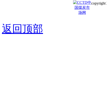
copyright 
京ICP备0
返回顶部