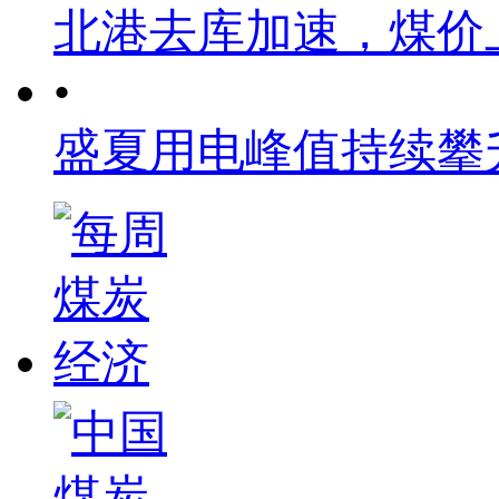
北港去库加速，煤价
•
盛夏用电峰值持续攀