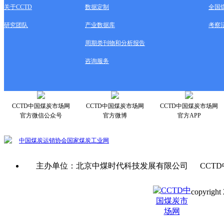
关于CCTD
数据定制
全国
研究团队
产业数据库
考察
周期类刊物和分析报告
咨询服务
CCTD中国煤炭市场网
CCTD中国煤炭市场网
CCTD中国煤炭市场网
官方微信公众号
官方微博
官方APP
中国煤炭运销协会
国家煤炭工业网
主办单位：北京中煤时代科技发展有限公司 CCTD
copyright 
京ICP备0