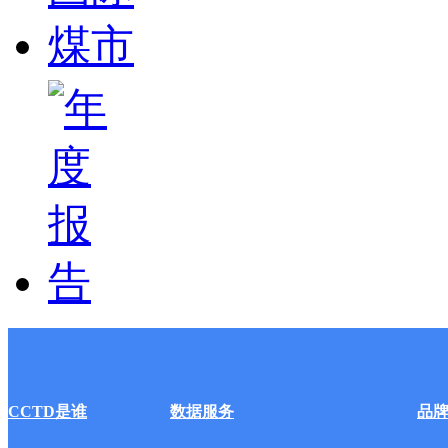
CCTD是谁
数据服务
品