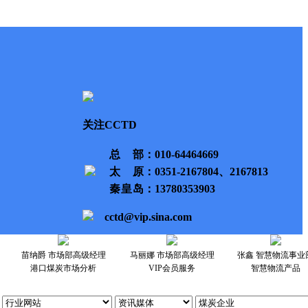
关注CCTD
总部
：010-64464669
太原
：0351-2167804、2167813
秦皇岛
：13780353903
cctd@vip.sina.com
苗纳爵 市场部高级经理
马丽娜 市场部高级经理
张鑫 智慧物流事业
港口煤炭市场分析
VIP会员服务
智慧物流产品