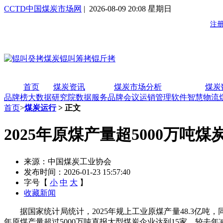
CCTD中国煤炭市场网
| 2026-08-09 20:08 星期日
首页
煤炭资讯
煤炭市场分析
煤炭
品牌榜
大数据研究院
数据服务
品牌会议
运销管理软件
智慧物流
首页
>
煤炭运行
> 正文
2025年原煤产量超5000万
来源：中国煤炭工业协会
发布时间：2026-01-23 15:57:40
字号【
小
中
大
】
收藏新闻
据国家统计局统计，2025年规上工业原煤产量48.3亿吨，同比
年原煤产量超过5000万吨直报大型煤炭企业达到15家，较去年减少