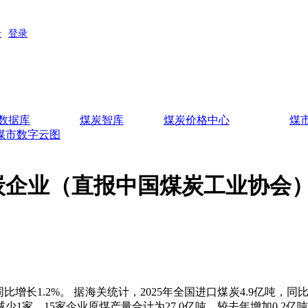
数据库
煤炭智库
煤炭价格中心
煤
煤市数字云图
吨煤炭企业（直报中国煤炭工业协会）
增长1.2%。 据海关统计，2025年全国进口煤炭4.9亿吨，同比
1家。15家企业原煤产量合计为27.0亿吨，较去年增加0.2亿吨