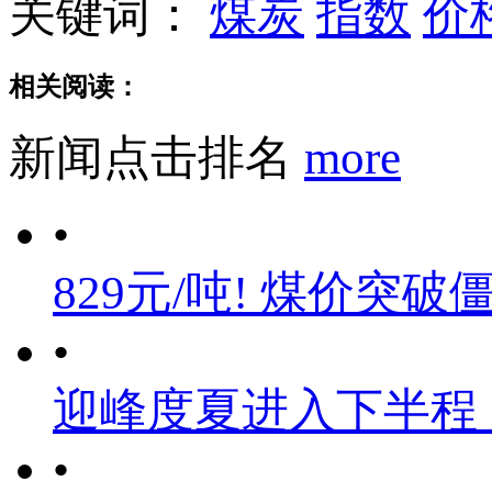
关键词：
煤炭
指数
价
相关阅读：
新闻点击排名
more
•
829元/吨! 煤价突破
•
迎峰度夏进入下半程
•