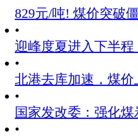
829元/吨! 煤价突破
•
迎峰度夏进入下半程
•
北港去库加速，煤价
•
国家发改委：强化煤
•