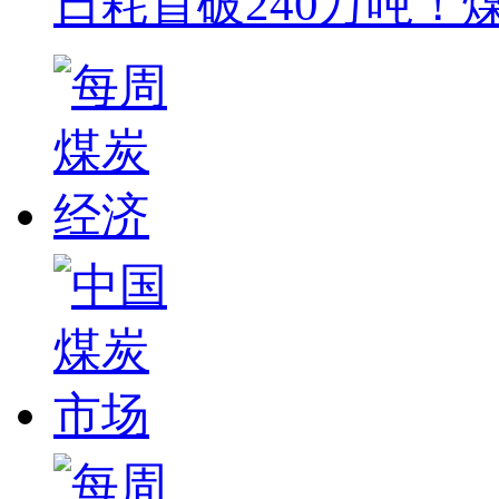
日耗首破240万吨！