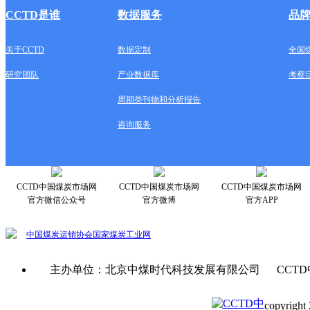
CCTD是谁
数据服务
品
关于CCTD
数据定制
全国
研究团队
产业数据库
考察
周期类刊物和分析报告
咨询服务
CCTD中国煤炭市场网
CCTD中国煤炭市场网
CCTD中国煤炭市场网
官方微信公众号
官方微博
官方APP
中国煤炭运销协会
国家煤炭工业网
主办单位：北京中煤时代科技发展有限公司 CCTD
copyright 