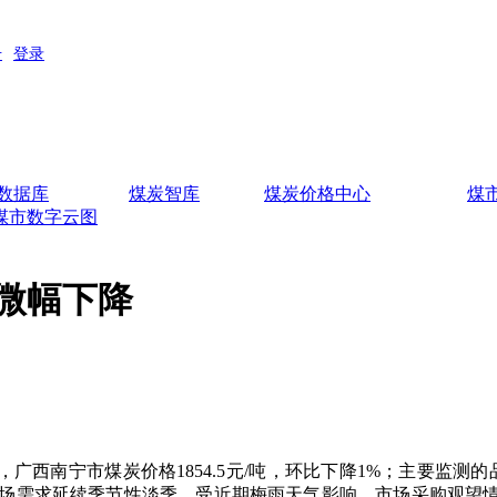
数据库
煤炭智库
煤炭价格中心
煤
煤市数字云图
微幅下降
西南宁市煤炭价格1854.5元/吨，环比下降1%；主要监测的品种
足，市场需求延续季节性淡季，受近期梅雨天气影响，市场采购观