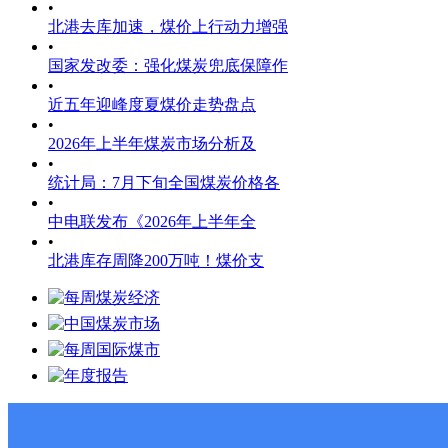
•
北港去库加速，煤价上行动力增强
•
国家发改委：强化煤炭兜底保障作
•
近五年迎峰度夏煤价走势盘点
•
2026年上半年煤炭市场分析及
•
统计局：7月下旬全国煤炭价格各
•
中电联发布《2026年上半年全
•
北港库存周降200万吨！煤价支