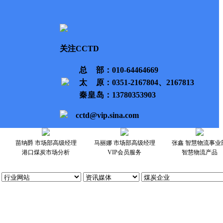
关注CCTD
总部
：010-64464669
太原
：0351-2167804、2167813
秦皇岛
：13780353903
cctd@vip.sina.com
苗纳爵 市场部高级经理
马丽娜 市场部高级经理
张鑫 智慧物流事业
港口煤炭市场分析
VIP会员服务
智慧物流产品