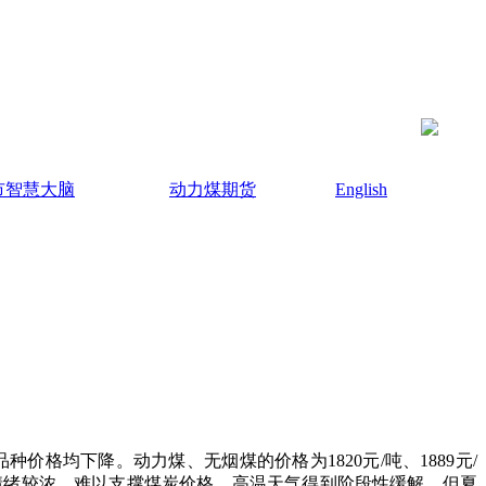
市智慧大脑
动力煤期货
English
价格均下降。动力煤、无烟煤的价格为1820元/吨、1889元/
望情绪较浓，难以支撑煤炭价格。高温天气得到阶段性缓解，但夏