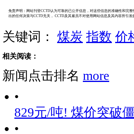
免责声明：网站刊登CCTD认为可靠的已公开信息，对这些信息的准确性和完
出的任何决策与CCTD无关， CCTD及其雇员不对使用网站信息及其内容所引
关键词：
煤炭
指数
价
相关阅读：
新闻点击排名
more
•
829元/吨! 煤价突破
•