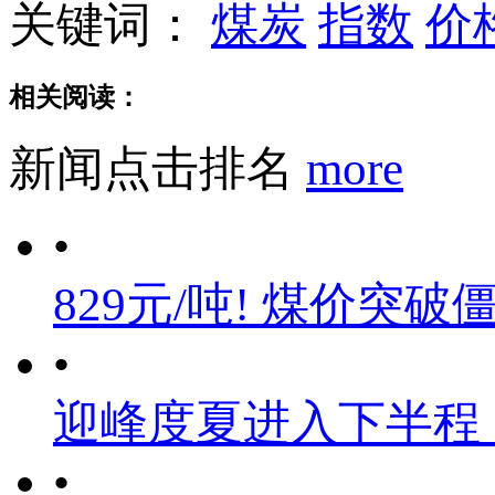
关键词：
煤炭
指数
价
相关阅读：
新闻点击排名
more
•
829元/吨! 煤价突破
•
迎峰度夏进入下半程
•