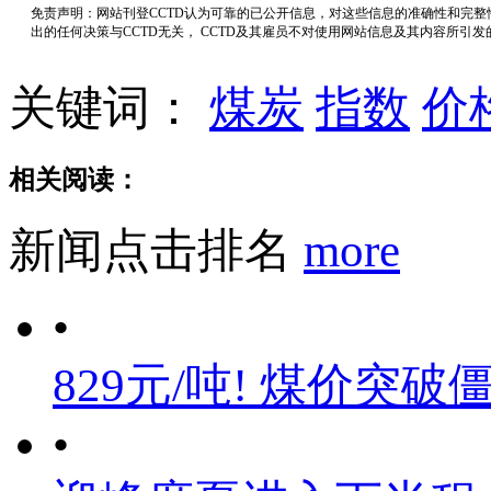
免责声明：网站刊登CCTD认为可靠的已公开信息，对这些信息的准确性和完
出的任何决策与CCTD无关， CCTD及其雇员不对使用网站信息及其内容所引
关键词：
煤炭
指数
价
相关阅读：
新闻点击排名
more
•
829元/吨! 煤价突破
•