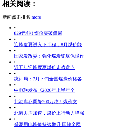
相关阅读：
新闻点击排名
more
•
829元/吨! 煤价突破僵局
•
迎峰度夏进入下半程，8月煤价能
•
国家发改委：强化煤炭兜底保障作
•
近五年迎峰度夏煤价走势盘点
•
统计局：7月下旬全国煤炭价格各
•
中电联发布《2026年上半年全
•
北港库存周降200万吨！煤价支
•
北港去库加速，煤价上行动力增强
•
盛夏用电峰值持续攀升 国铁全网