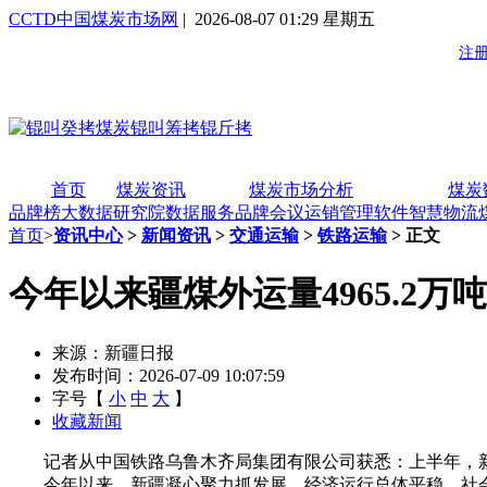
CCTD中国煤炭市场网
| 2026-08-07 01:29 星期五
首页
煤炭资讯
煤炭市场分析
煤炭
品牌榜
大数据研究院
数据服务
品牌会议
运销管理软件
智慧物流
首页
>
资讯中心
>
新闻资讯
>
交通运输
>
铁路运输
> 正文
今年以来疆煤外运量4965.2万吨
来源：新疆日报
发布时间：2026-07-09 10:07:59
字号【
小
中
大
】
收藏新闻
记者从中国铁路乌鲁木齐局集团有限公司获悉：上半年，新疆铁
今年以来，新疆凝心聚力抓发展，经济运行总体平稳，社会