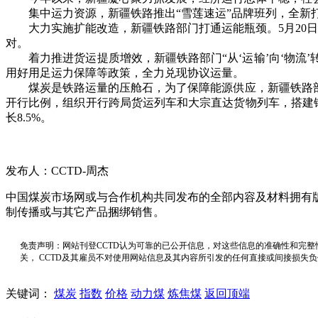
集中运力资源，新疆铁路推出“雪莲速运”品牌班列，全新打
大力实施扩能改造，新疆铁路部门打通运能瓶颈。5月20日
对。
着力推进货运提质增效，新疆铁路部门“从‘运输’向‘物流’转
用好用足运力保障等政策，全力兑现协议运量。
煤炭是铁路运量的压舱石，为了保障能源供应，新疆铁路部门
开行比例，组织开行跨局货运列车和大宗直达货物列车，搭建铺划
长8.5%。
发布人：CCTD-周杰
中国煤炭市场网或与合作机构共同发布的全部内容及材料拥有
制传播或与其它产品捆绑销售。
免责声明：网站刊登CCTD认为可靠的已公开信息，对这些信息的准确性和完整
关， CCTD及其雇员不对使用网站信息及其内容所引发的任何直接或间接损失
关键词：
煤炭
指数
价格
动力煤
炼焦煤
返回顶端