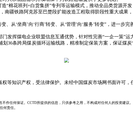
造“棉花班列+白货集拼”专列等运输模式，推动全品类货源开
，南疆铁路阿克苏至巴楚段扩能改造工程取得阶段性重大成果，新
变、从‘坐商’向‘行商’转变、从‘管理’向‘服务’转变”，进一
发挥煤电企业联盟信息互通优势，针对性完善“一企一策”运
36条跨局煤炭循环运输线路，精准制定保装方案，保证煤炭“装
版权等知识产权，受法律保护。未经中国煤炭市场网书面许可，
性不作任何保证。CCTD所提供的信息，只供参考之用，不构成对任何人的投资建议。
负任何责任。