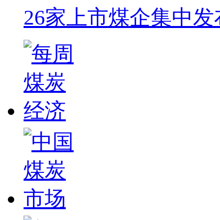
26家上市煤企集中