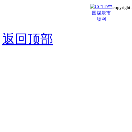
copyright 
京ICP备0
返回顶部