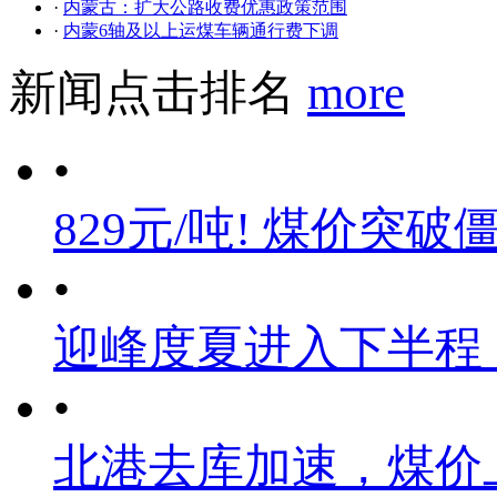
·
内蒙古：扩大公路收费优惠政策范围
·
内蒙6轴及以上运煤车辆通行费下调
新闻点击排名
more
•
829元/吨! 煤价突破
•
迎峰度夏进入下半程
•
北港去库加速，煤价