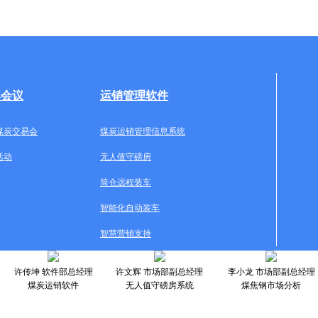
牌会议
运销管理软件
煤炭交易会
煤炭运销管理信息系统
活动
无人值守磅房
筒仓远程装车
智能化自动装车
智慧营销支持
许传坤 软件部总经理
许文辉 市场部副总经理
李小龙 市场部副总经理
煤炭运销软件
无人值守磅房系统
煤焦钢市场分析