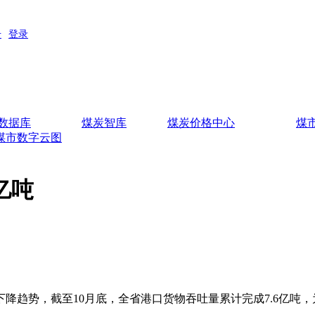
数据库
煤炭智库
煤炭价格中心
煤
煤市数字云图
亿吨
势，截至10月底，全省港口货物吞吐量累计完成7.6亿吨，为上