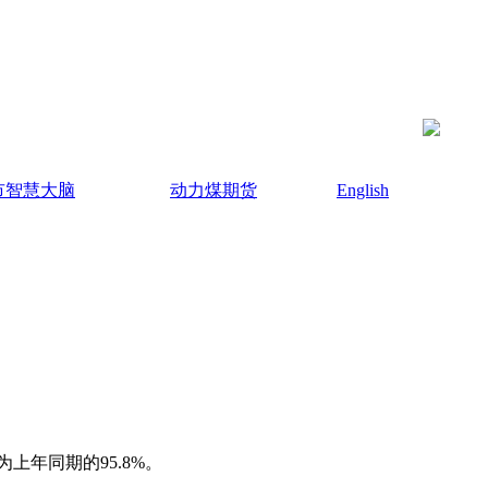
市智慧大脑
动力煤期货
English
年同期的95.8%。