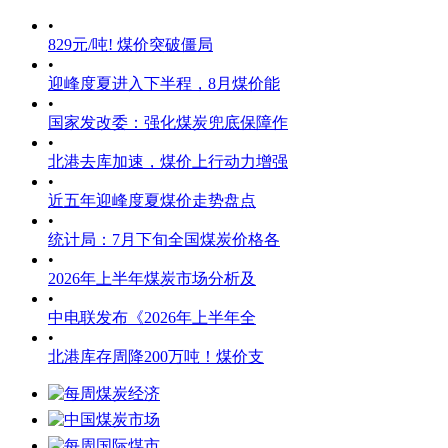
•
829元/吨! 煤价突破僵局
•
迎峰度夏进入下半程，8月煤价能
•
国家发改委：强化煤炭兜底保障作
•
北港去库加速，煤价上行动力增强
•
近五年迎峰度夏煤价走势盘点
•
统计局：7月下旬全国煤炭价格各
•
2026年上半年煤炭市场分析及
•
中电联发布《2026年上半年全
•
北港库存周降200万吨！煤价支