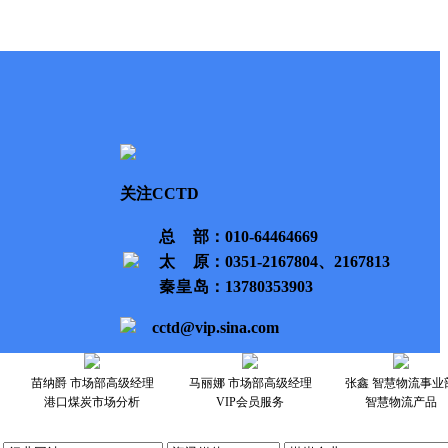
关注CCTD
总部
：010-64464669
太原
：0351-2167804、2167813
秦皇岛
：13780353903
cctd@vip.sina.com
苗纳爵 市场部高级经理
马丽娜 市场部高级经理
张鑫 智慧物流事业
港口煤炭市场分析
VIP会员服务
智慧物流产品