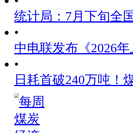
•
统计局：7月下旬全
•
中电联发布《2026
•
日耗首破240万吨！