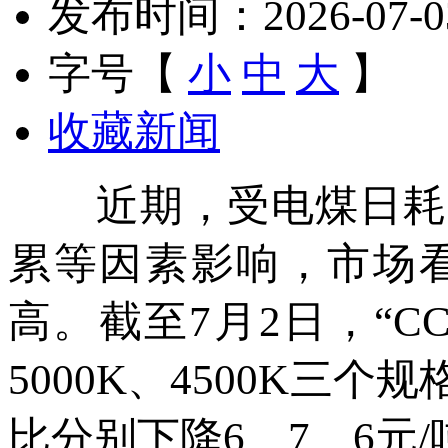
发布时间：2026-07-03 
字号【
小
中
大
】
收藏新闻
近期，受电煤日耗表
累等因素影响，市场
高。截至7月2日，“C
5000K、4500K三个
比分别下降6、7、6元/