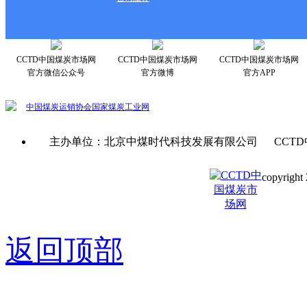
CCTD中国煤炭市场网
CCTD中国煤炭市场网
CCTD中国煤炭市场网
官方微信公众号
官方微博
官方APP
中国煤炭运销协会
国家煤炭工业网
主办单位：北京中煤时代科技发展有限公司 CCTD
copyright 
京ICP备0
返回顶部