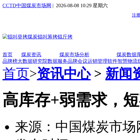
CCTD中国煤炭市场网
| 2026-08-08 10:29 星期六
首页
煤炭资讯
煤炭市场分析
煤炭数据
品牌榜
大数据研究院
数据服务
品牌会议
运销管理软件
智慧物流
首页
>
资讯中心
>
新闻
高库存+弱需求，
来源：中国煤炭市场