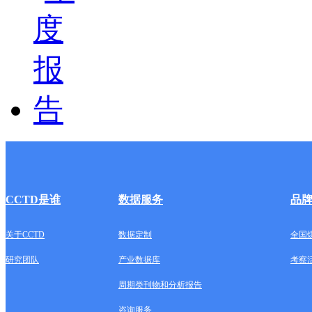
CCTD是谁
数据服务
品
关于CCTD
数据定制
全国
研究团队
产业数据库
考察
周期类刊物和分析报告
咨询服务