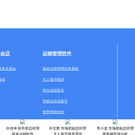
牌会议
运销管理软件
煤炭交易会
煤炭运销管理信息系统
活动
无人值守磅房
筒仓远程装车
智能化自动装车
智慧营销支持
许传坤 软件部总经理
许文辉 市场部副总经理
李小龙 市场部副总经理
煤炭运销软件
无人值守磅房系统
煤焦钢市场分析