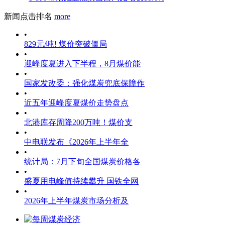
新闻点击排名
more
•
829元/吨! 煤价突破僵局
•
迎峰度夏进入下半程，8月煤价能
•
国家发改委：强化煤炭兜底保障作
•
近五年迎峰度夏煤价走势盘点
•
北港库存周降200万吨！煤价支
•
中电联发布《2026年上半年全
•
统计局：7月下旬全国煤炭价格各
•
盛夏用电峰值持续攀升 国铁全网
•
2026年上半年煤炭市场分析及