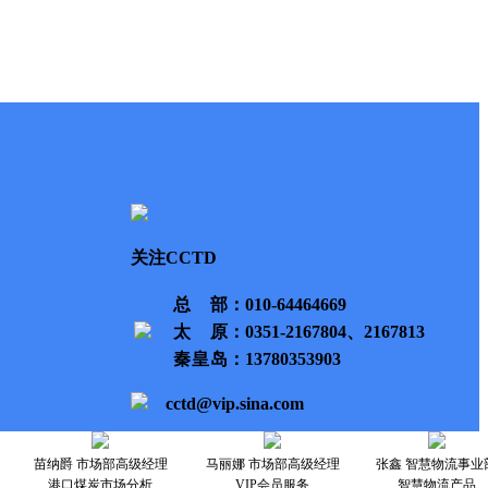
关注CCTD
总部
：010-64464669
太原
：0351-2167804、2167813
秦皇岛
：13780353903
cctd@vip.sina.com
苗纳爵 市场部高级经理
马丽娜 市场部高级经理
张鑫 智慧物流事业
港口煤炭市场分析
VIP会员服务
智慧物流产品