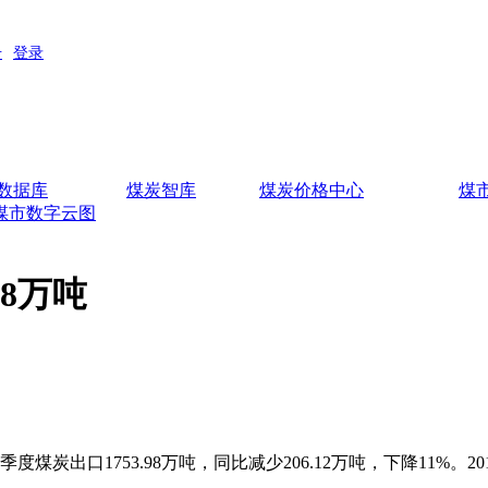
数据库
煤炭智库
煤炭价格中心
煤
煤市数字云图
98万吨
炭出口1753.98万吨，同比减少206.12万吨，下降11%。201