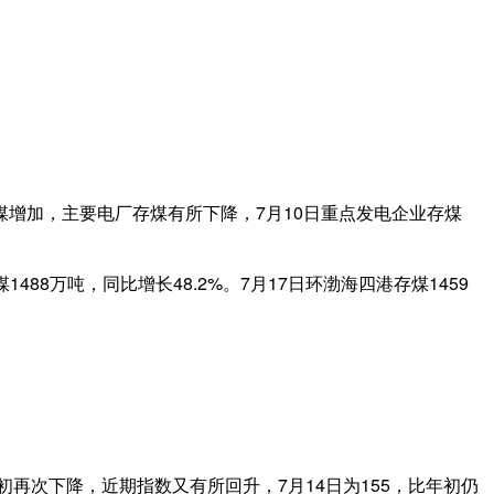
着用煤增加，主要电厂存煤有所下降，7月10日重点发电企业存煤
88万吨，同比增长48.2%。7月17日环渤海四港存煤1459
初再次下降，近期指数又有所回升，7月14日为155，比年初仍