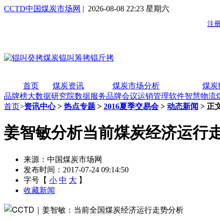
CCTD中国煤炭市场网
| 2026-08-08 22:23 星期六
首页
煤炭资讯
煤炭市场分析
煤炭
品牌榜
大数据研究院
数据服务
品牌会议
运销管理软件
智慧物流
首页
>
资讯中心
>
热点专题
>
2016夏季交易会
>
动态新闻
> 正
姜智敏分析当前煤炭经济运行
来源：中国煤炭市场网
发布时间：2017-07-24 09:14:50
字号【
小
中
大
】
收藏新闻