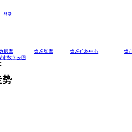
数据库
煤炭智库
煤炭价格中心
煤
煤市数字云图
文
走势