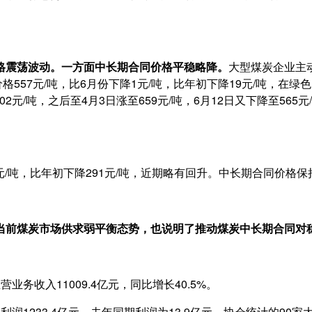
格震荡波动。
一方面中长期合同价格平稳略降。
大型煤炭企业主
格557元/吨，比6月份下降1元/吨，比年初下降19元/吨，在绿
02元/吨，之后至4月3日涨至659元/吨，6月12日又下降至565元
8元/吨，比年初下降291元/吨，近期略有回升。中长期合同价格
前煤炭市场供求弱平衡态势，也说明了推动煤炭中长期合同对
务收入11009.4亿元，同比增长40.5%。
利润1233.4亿元，去年同期利润为13.9亿元。协会统计的90家