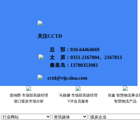
关注CCTD
总部
：010-64464669
太原
：0351-2167804、2167813
秦皇岛
：13780353903
cctd@vip.sina.com
苗纳爵 市场部高级经理
马丽娜 市场部高级经理
张鑫 智慧物流事业
港口煤炭市场分析
VIP会员服务
智慧物流产品