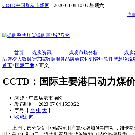
CCTD中国煤炭市场网
| 2026-08-08 10:05 星期六
首页
煤炭资讯
煤炭市场分析
煤炭
品牌榜
大数据研究院
数据服务
品牌会议
运销管理软件
智慧物流
首页
>
国际三港
> 正文
CCTD：国际主要港口动力煤
来源：中国煤炭市场网
发布时间：2023-07-04 15:38:22
字号【
小
中
大
】
收藏新闻
上周，部分受到中国终端用户需求增加预期带动，纽卡斯尔
测：截止6月30日，澳大利亚纽卡斯尔港动力煤价格指数为137.94美