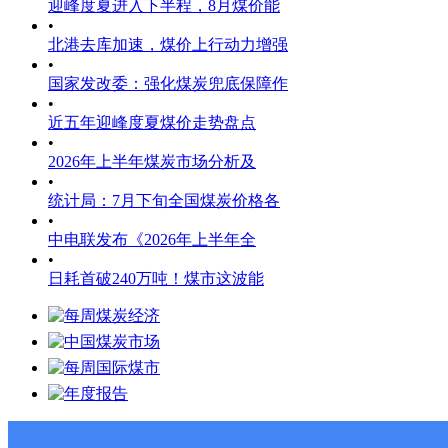
迎峰度夏进入下半程，8月煤价能
•
北港去库加速，煤价上行动力增强
•
国家发改委：强化煤炭兜底保障作
•
近五年迎峰度夏煤价走势盘点
•
2026年上半年煤炭市场分析及
•
统计局：7月下旬全国煤炭价格各
•
中电联发布《2026年上半年全
•
日耗首破240万吨！煤市这波能