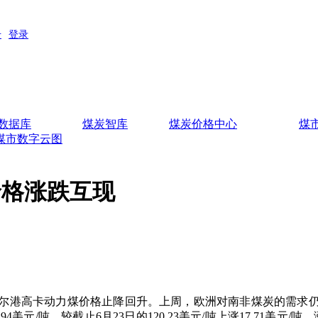
数据库
煤炭智库
煤炭价格中心
煤
煤市数字云图
价格涨跌互现
港高卡动力煤价格止降回升。上周，欧洲对南非煤炭的需求仍
元/吨，较截止6月23日的120.23美元/吨上涨17.71美元/吨