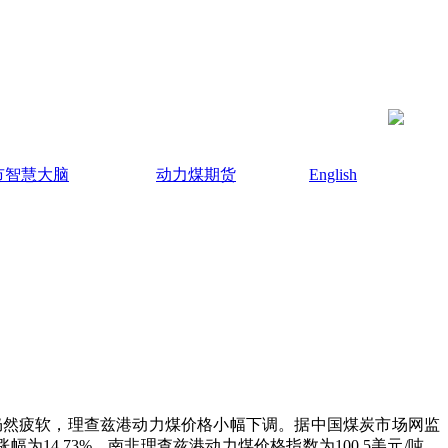
市智慧大脑
动力煤期货
English
然疲软，理查兹港动力煤价格小幅下调。据中国煤炭市场网监
，涨幅为14.73%。南非理查兹港动力煤价格指数为100.5美元/吨，