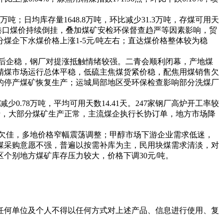
；日均库存量1648.8万吨，环比减少31.3万吨，存煤可用天
港口煤价持续倒挂，叠加煤矿安检环保督查趋严等因素影响，贸
企下水煤价格上涨1-5元/吨左右；直达煤价格整体较为稳
后企稳，钢厂对提涨抵触情绪较强。二青会顺利闭幕，产地煤
精煤市场运行总体平稳，低硫主焦煤货紧价稳，配焦用煤销售欠
的停产煤矿恢复生产；运城局部地区受环保检查影响部分洗煤厂
0.78万吨，平均可用天数14.41天。247家钢厂高炉开工率较
行，大部分煤矿生产正常，主流煤企执行长协订单，地方市场降
欠佳，多地价格窄幅震荡调整；甲醇市场下游企业需求低迷，
煤采购意愿不强，普遍以按需补库为主，民用块煤需求清淡，对
个别地方煤矿库存压力较大，价格下调30元/吨。
任何单位及个人不得以任何方式对上述产品、信息进行使用、复