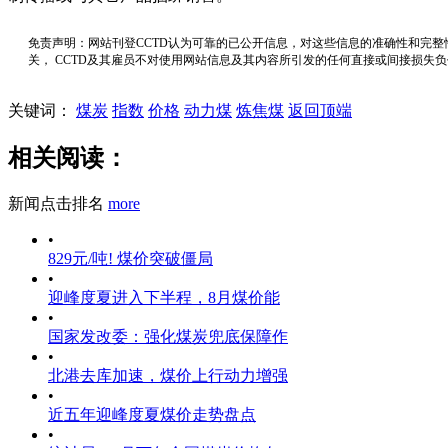
免责声明：网站刊登CCTD认为可靠的已公开信息，对这些信息的准确性和完整
关， CCTD及其雇员不对使用网站信息及其内容所引发的任何直接或间接损失
关键词：
煤炭
指数
价格
动力煤
炼焦煤
返回顶端
相关阅读：
新闻点击排名
more
•
829元/吨! 煤价突破僵局
•
迎峰度夏进入下半程，8月煤价能
•
国家发改委：强化煤炭兜底保障作
•
北港去库加速，煤价上行动力增强
•
近五年迎峰度夏煤价走势盘点
•