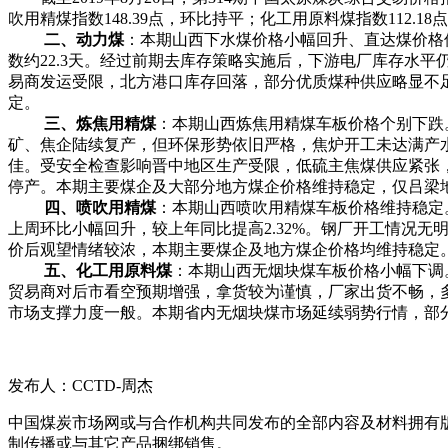
吹用精煤指数148.39点，环比持平；化工用原料煤指数112.18点
二、动力煤
：本期山西下水煤价格小幅回升、直达煤价格保持
数约22.3天。经过前期去库存策略实施后，下游电厂库存水
易商发运受限，北方港口库存回落，部分优质煤种供应略显不足
定。
三、炼焦用精煤
：本期山西炼焦用精煤车板价格个别下跌
矿、焦企陆续复产，但环保形势依旧严格，焦炉开工未达满产
佳。受安全检查影响晋中地区生产受限，低硫主焦煤供应紧张
停产。本期主要煤企及大部分地方煤企价格维持稳定，仅吕梁地
四、喷吹用精煤
：本期山西喷吹用精煤车板价格维持稳定。本期
上周环比小幅回升，较上年同比提高2.32%。钢厂开工情况
价后观望情绪较浓，本期主要煤企及地方煤企价格均维持
五、化工用原料煤
：本期山西无烟块煤车板价格小幅下调
贸易商对后市看空预期增强，拿货较为谨慎，厂家出货不畅，
市场支撑力度一般。本期省内无烟块煤市场延续弱势行情，部分
发布人：CCTD-周杰
中国煤炭市场网或与合作机构共同发布的全部内容及材料拥有
制传播或与其它产品捆绑销售。