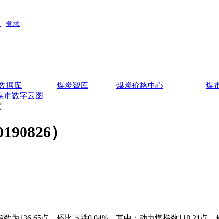
数据库
煤炭智库
煤炭价格中心
煤
煤市数字云图
文
90826）
36.65点，环比下跌0.04%。其中：动力煤指数118.24点，环