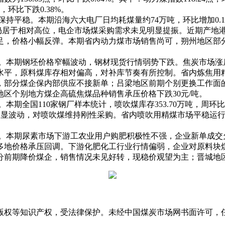
，环比下跌0.38%。
平稳。本期沿海六大电厂日均耗煤量约74万吨，环比增加0.1万吨
平仍居于相对高位，电企市场煤采购需求未见明显提振。近期产地
，价格小幅反弹。本期省内动力煤市场销售尚可，朔州地区部分煤
。本期钢坯价格窄幅波动，钢材现货行情弱势下跌。焦炭市场涨
水平，原料煤库存相对偏高，对补库节奏有所控制。省内炼焦用
，部分煤企保内部供应不接新单；吕梁地区前期个别更换工作面
区个别地方煤企高硫焦煤品种销售承压价格下跌30元/吨。
全国110家钢厂样本统计，喷吹煤库存353.70万吨，周环比减少
无明显波动，对喷吹煤维持刚性采购。省内喷吹用精煤市场平稳运
稳定。
。本期尿素市场下游工农业用户购肥积极性不强，企业新单成交
多地价格承压回调。下游化肥化工行业行情偏弱，企业对原料块
前期降价煤企，销售情况未见好转，现稳价观望为主；晋城地区
版权等知识产权，受法律保护。未经中国煤炭市场网书面许可，