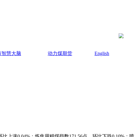
市智慧大脑
动力煤期货
English
比上涨0.04%；炼焦用精煤指数171.56点，环比下跌0.10%；喷