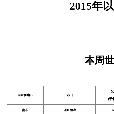
2015
本周世
发
国家和地区
港口
(
千
南非
理查德湾
6