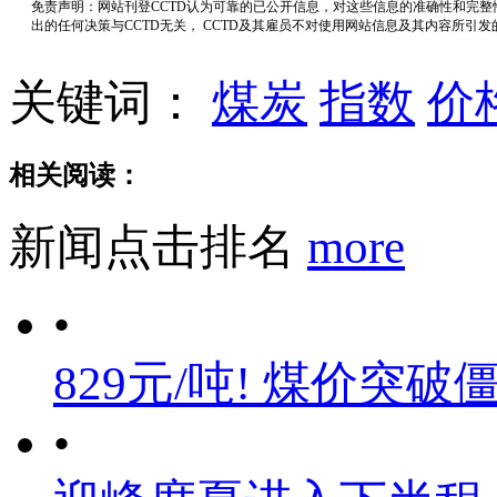
免责声明：网站刊登CCTD认为可靠的已公开信息，对这些信息的准确性和完
出的任何决策与CCTD无关， CCTD及其雇员不对使用网站信息及其内容所引
关键词：
煤炭
指数
价
相关阅读：
新闻点击排名
more
•
829元/吨! 煤价突破
•