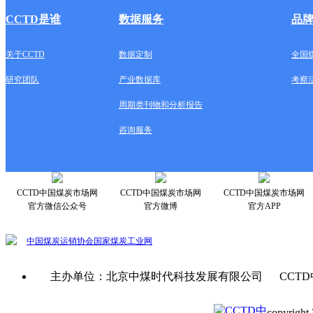
CCTD是谁
数据服务
品
关于CCTD
数据定制
全国
研究团队
产业数据库
考察
周期类刊物和分析报告
咨询服务
CCTD中国煤炭市场网
CCTD中国煤炭市场网
CCTD中国煤炭市场网
官方微信公众号
官方微博
官方APP
中国煤炭运销协会
国家煤炭工业网
主办单位：北京中煤时代科技发展有限公司 CCTD
copyright 