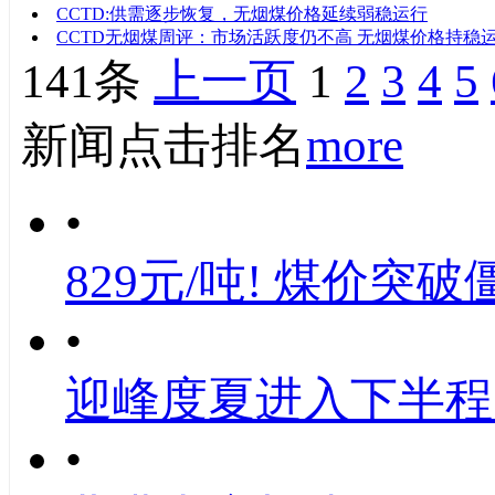
CCTD:供需逐步恢复，无烟煤价格延续弱稳运行
CCTD无烟煤周评：市场活跃度仍不高 无烟煤价格持稳
141条
上一页
1
2
3
4
5
新闻点击排名
more
•
829元/吨! 煤价突破
•
迎峰度夏进入下半程
•