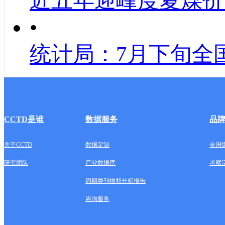
近五年迎峰度夏煤价
•
统计局：7月下旬全
CCTD是谁
数据服务
品
关于CCTD
数据定制
全国
研究团队
产业数据库
考察
周期类刊物和分析报告
咨询服务