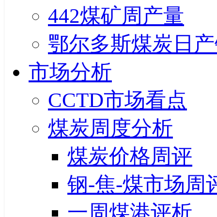
442煤矿周产量
鄂尔多斯煤炭日产
市场分析
CCTD市场看点
煤炭周度分析
煤炭价格周评
钢-焦-煤市场周
一周煤港评析