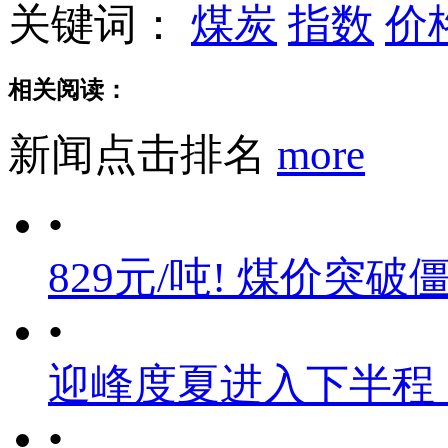
关键词：
煤炭
指数
价
相关阅读：
新闻点击排名
more
•
829元/吨! 煤价突破
•
迎峰度夏进入下半程
•