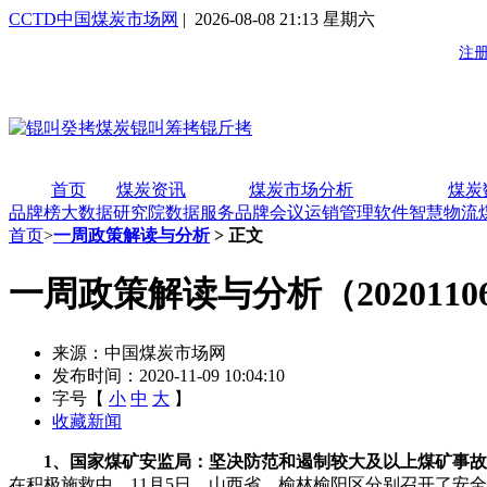
CCTD中国煤炭市场网
| 2026-08-08 21:13 星期六
首页
煤炭资讯
煤炭市场分析
煤炭
品牌榜
大数据研究院
数据服务
品牌会议
运销管理软件
智慧物流
首页
>
一周政策解读与分析
> 正文
一周政策解读与分析（2020110
来源：中国煤炭市场网
发布时间：2020-11-09 10:04:10
字号【
小
中
大
】
收藏新闻
1
、国家煤矿安监局：坚决防范和遏制较大及以上煤矿事故
在积极施救中。11月5日，山西省、榆林榆阳区分别召开了安