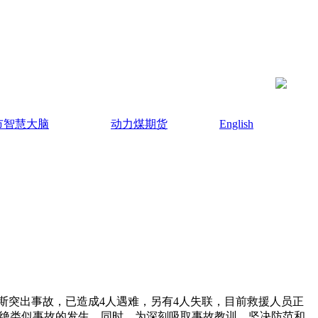
市智慧大脑
动力煤期货
English
瓦斯突出事故，已造成4人遇难，另有4人失联，目前救援人员正
杜绝类似事故的发生。同时，为深刻吸取事故教训，坚决防范和