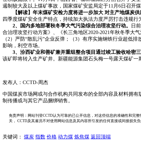
遏制较大及以上煤矿事故，国家煤矿安监局定于11月6日召开
【解读】年末煤矿安检力度将进一步加大 对主产地煤炭供
四季度煤矿安全生产特点，持续加大执法力度严厉打击违规行
2
、国内多地部署秋冬季大气污染综合治理攻坚行动。
日前
合治理攻坚行动方案》、《长三角地区2020-2021年秋冬
（2）严防“散乱污”企业反弹；（3）有序实施钢铁行业超低
影响，利空市场。
3
、汾西矿业和善矿兼并重组整合项目通过竣工验收哈密三
该矿即将转入生产矿井。新疆能源集团石头梅一号露天煤矿一期
发布人：CCTD-周杰
中国煤炭市场网或与合作机构共同发布的全部内容及材料拥有
制传播或与其它产品捆绑销售。
免责声明：网站刊登CCTD认为可靠的已公开信息，对这些信息的准确性和完整
关， CCTD及其雇员不对使用网站信息及其内容所引发的任何直接或间接损失
关键词：
煤炭
指数
价格
动力煤
炼焦煤
返回顶端