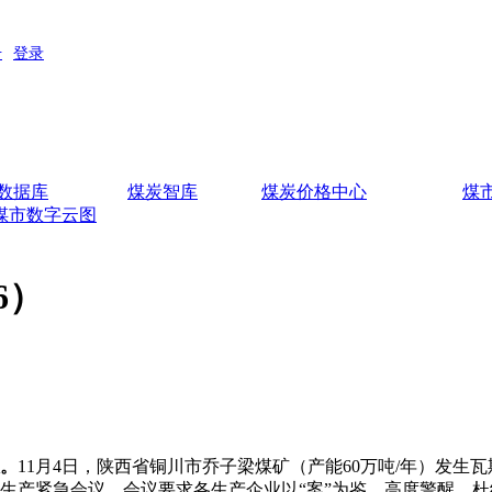
数据库
煤炭智库
煤炭价格中心
煤
煤市数字云图
6）
。
11月4日，陕西省铜川市乔子梁煤矿（产能60万吨/年）发生
全生产紧急会议，会议要求各生产企业以“案”为鉴，高度警醒，