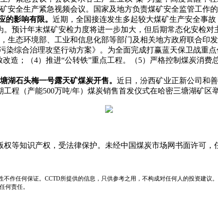
煤矿安全生产紧急视频会议。国家及地方负责煤矿安全监管工作
应的影响有限。
近期，全国接连发生多起较大煤矿生产安全事故
为。预计年末煤矿安检力度将进一步加大，但后期常态化安检对
，生态环境部、工业和信息化部等部门及相关地方政府联合印发《京
季大气污染综合治理攻坚行动方案》。为全面完成打赢蓝天保卫战
排放改造；（4）推进“公转铁”重点工程。（5）严格控制煤炭消
塘湖石头梅一号露天矿煤炭开售。
近日，汾西矿业正新公司和善
工程（产能500万吨/年）煤炭销售首发仪式在哈密三塘湖矿区
版权等知识产权，受法律保护。未经中国煤炭市场网书面许可，
性不作任何保证。CCTD所提供的信息，只供参考之用，不构成对任何人的投资建议。
负任何责任。