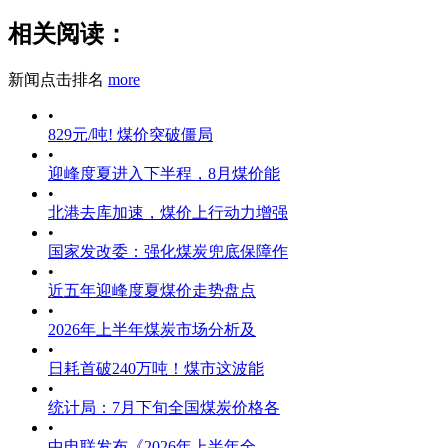
相关阅读：
新闻点击排名
more
•
829元/吨! 煤价突破僵局
•
迎峰度夏进入下半程，8月煤价能
•
北港去库加速，煤价上行动力增强
•
国家发改委：强化煤炭兜底保障作
•
近五年迎峰度夏煤价走势盘点
•
2026年上半年煤炭市场分析及
•
日耗首破240万吨！煤市这波能
•
统计局：7月下旬全国煤炭价格各
•
中电联发布《2026年上半年全