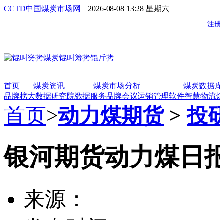
CCTD中国煤炭市场网
| 2026-08-08 13:28 星期六
首页
煤炭资讯
煤炭市场分析
煤炭数据
品牌榜
大数据研究院
数据服务
品牌会议
运销管理软件
智慧物流
首页
>
动力煤期货
>
投
银河期货动力煤日报20
来源：