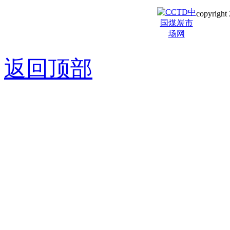
copyright 
京ICP备0
返回顶部