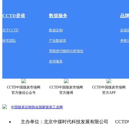
CCTD是谁
数据服务
品
关于CCTD
数据定制
全国
研究团队
产业数据库
考察
周期类刊物和分析报告
咨询服务
CCTD中国煤炭市场网
CCTD中国煤炭市场网
CCTD中国煤炭市场网
官方微信公众号
官方微博
官方APP
中国煤炭运销协会
国家煤炭工业网
主办单位：北京中煤时代科技发展有限公司 CCTD