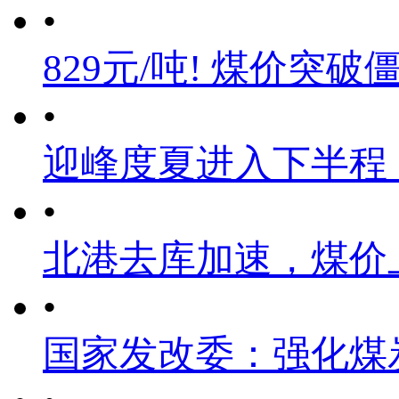
•
829元/吨! 煤价突破
•
迎峰度夏进入下半程
•
北港去库加速，煤价
•
国家发改委：强化煤