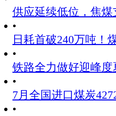
供应延续低位，焦煤
•
日耗首破240万吨！
•
铁路全力做好迎峰度
•
7月全国进口煤炭4272
•