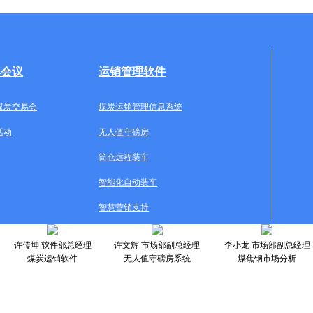
牌会议
运销管理软件
煤炭交易会
煤炭运销管理信息系统
活动
无人值守磅房
筒仓远程装车
智能化自动装车
智慧营销支持
许传坤 软件部总经理
许文辉 市场部副总经理
李小龙 市场部副总经理
煤炭运销软件
无人值守磅房系统
煤焦钢市场分析