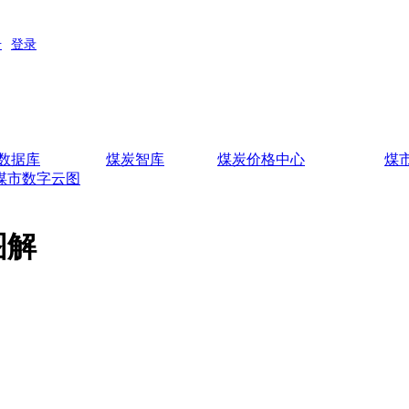
数据库
煤炭智库
煤炭价格中心
煤
煤市数字云图
图解