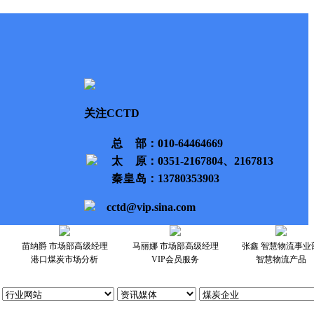
关注CCTD
总部
：010-64464669
太原
：0351-2167804、2167813
秦皇岛
：13780353903
cctd@vip.sina.com
苗纳爵 市场部高级经理
马丽娜 市场部高级经理
张鑫 智慧物流事业
港口煤炭市场分析
VIP会员服务
智慧物流产品