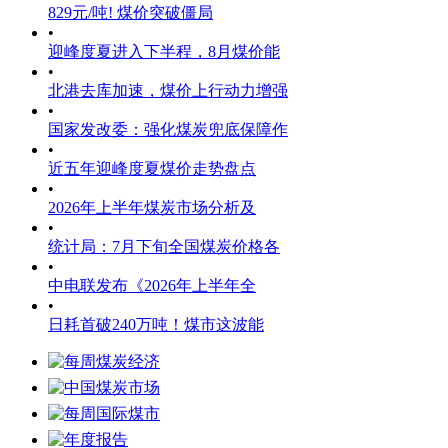
829元/吨! 煤价突破僵局
•
迎峰度夏进入下半程，8月煤价能
•
北港去库加速，煤价上行动力增强
•
国家发改委：强化煤炭兜底保障作
•
近五年迎峰度夏煤价走势盘点
•
2026年上半年煤炭市场分析及
•
统计局：7月下旬全国煤炭价格各
•
中电联发布《2026年上半年全
•
日耗首破240万吨！煤市这波能