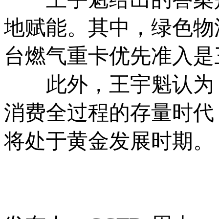
地赋能。其中，绿色物
台燃气重卡优先准入是
此外，王宇魁认为，
消费全过程的存量时代
将处于黄金发展时期。