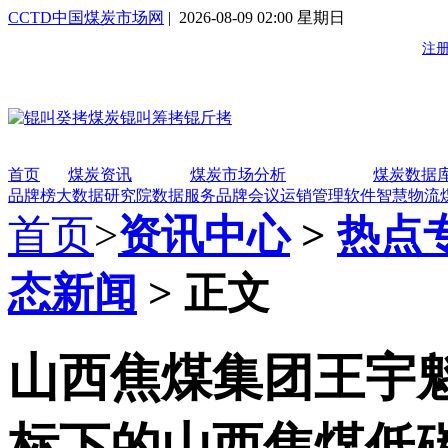
CCTD中国煤炭市场网
| 2026-08-09 02:00 星期日
首页
煤炭资讯
煤炭市场分析
煤炭数据
品牌榜
大数据研究院
数据服务
品牌会议
运销管理软件
智慧物流
首页
>
资讯中心
>
热点
态新闻
> 正文
山西焦煤集团王宇
标下的山西焦煤低