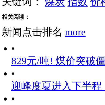
关键词：
煤炭
指数
价
相关阅读：
新闻点击排名
more
•
829元/吨! 煤价突破
•
迎峰度夏进入下半程
•