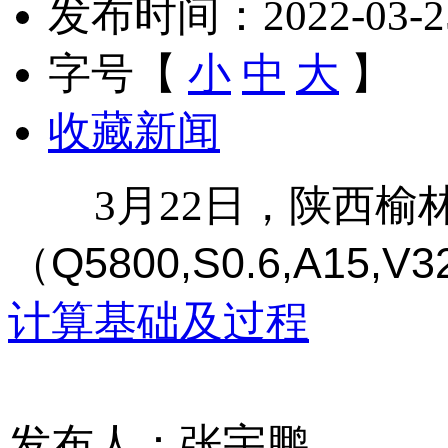
发布时间：2022-03-25 
字号【
小
中
大
】
收藏新闻
3月22日，陕西榆
（Q5800,S0.6,A15
,
V
计算基础及过程
发布人：张宇鹏