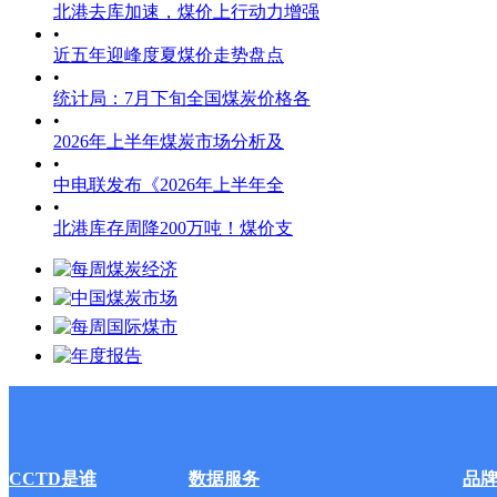
北港去库加速，煤价上行动力增强
•
近五年迎峰度夏煤价走势盘点
•
统计局：7月下旬全国煤炭价格各
•
2026年上半年煤炭市场分析及
•
中电联发布《2026年上半年全
•
北港库存周降200万吨！煤价支
CCTD是谁
数据服务
品