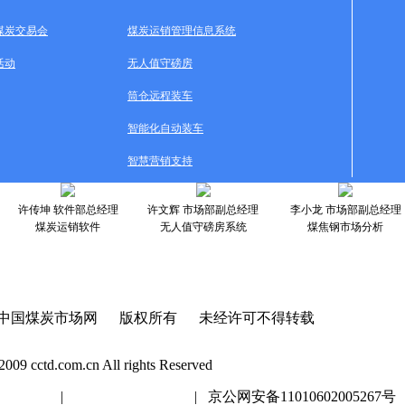
煤炭交易会
煤炭运销管理信息系统
活动
无人值守磅房
筒仓远程装车
智能化自动装车
智慧营销支持
许传坤 软件部总经理
许文辉 市场部副总经理
李小龙 市场部副总经理
煤炭运销软件
无人值守磅房系统
煤焦钢市场分析
中国煤炭市场网 版权所有 未经许可不得转载
2009 cctd.com.cn All rights Reserved
20447号
|
京ICP证020447号
| 京公网安备11010602005267号