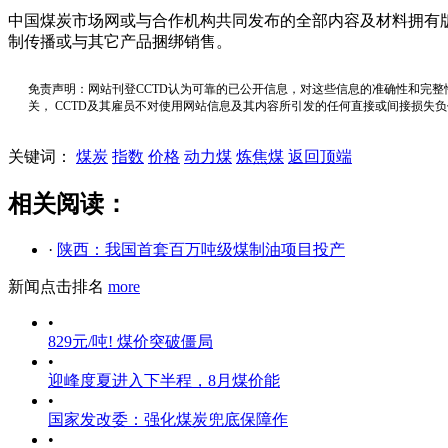
中国煤炭市场网或与合作机构共同发布的全部内容及材料拥有
制传播或与其它产品捆绑销售。
免责声明：网站刊登CCTD认为可靠的已公开信息，对这些信息的准确性和完整
关， CCTD及其雇员不对使用网站信息及其内容所引发的任何直接或间接损失
关键词：
煤炭
指数
价格
动力煤
炼焦煤
返回顶端
相关阅读：
·
陕西：我国首套百万吨级煤制油项目投产
新闻点击排名
more
•
829元/吨! 煤价突破僵局
•
迎峰度夏进入下半程，8月煤价能
•
国家发改委：强化煤炭兜底保障作
•