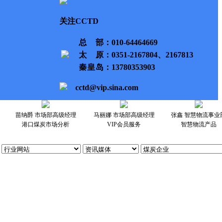
关注CCTD
总部
：010-64464669
太原
：0351-2167804、2167813
秦皇岛
：13780353903
cctd@vip.sina.com
苗纳爵 市场部高级经理
马丽娜 市场部高级经理
张鑫 智慧物流事业
港口煤炭市场分析
VIP会员服务
智慧物流产品