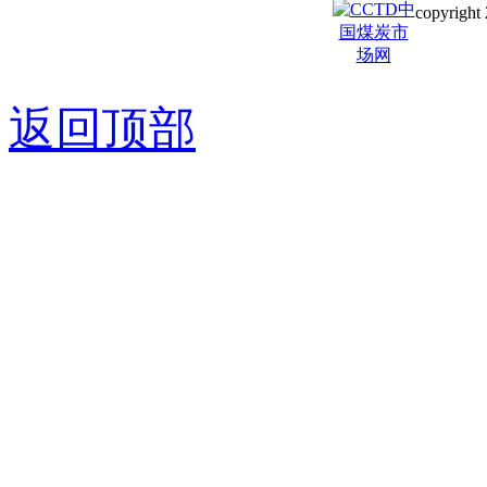
copyright 
京ICP备0
返回顶部