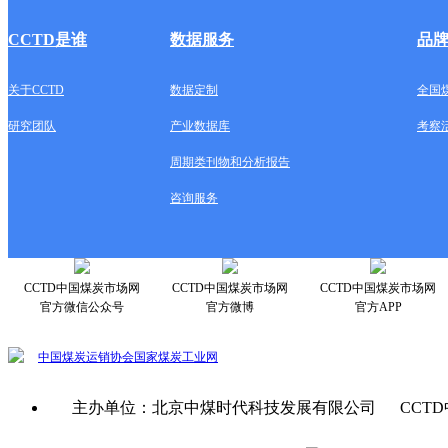
CCTD是谁
数据服务
品
关于CCTD
数据定制
全国
研究团队
产业数据库
考察
周期类刊物和分析报告
咨询服务
CCTD中国煤炭市场网
CCTD中国煤炭市场网
CCTD中国煤炭市场网
官方微信公众号
官方微博
官方APP
中国煤炭运销协会
国家煤炭工业网
主办单位：北京中煤时代科技发展有限公司 CCTD